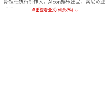
斯担任执行制作人，Alcon娱乐出品，索尼影业
发行，2024年5月24日北美上映。
点击查看全文(剩余
6
%)
（责任编辑：李劲
CK005）