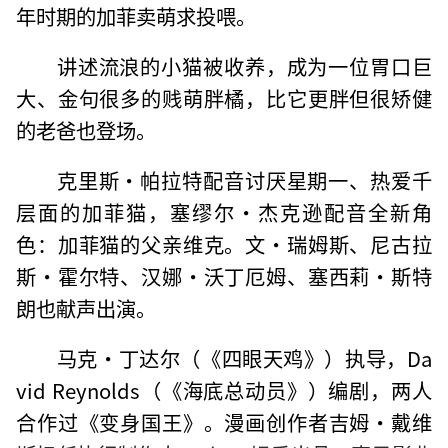
年时期的加菲卖萌求投喂。
讲述流浪的小猫被收养，成为一位胃口巨
大、金句很多的贱萌胖橘，比它更胖但很矫健
的老爸也登场。
克里斯·帕拉特配音讨厌星期一、热爱千
层面的加菲猫，塞缪尔·杰克逊配音全新角
色：加菲猫的父亲维克。文·瑞姆斯、尼古拉
斯·霍尔特、汉娜·沃丁厄姆、塞西莉·斯特
朗也献声出演。
马克·丁达尔（《四眼天鸡》）执导，Da
vid Reynolds（《海底总动员》）编剧，两人
合作过《变身国王》。漫画创作者吉姆·戴维