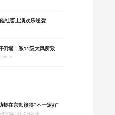
悲催社畜上演欢乐逆袭
杆倒塌：系11级大风所致
09:31:52
助卿在京却谈得“不一定好”
一定好”
2024-04-17 10:26:49