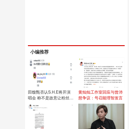
小编推荐
田馥甄否认S.H.E将开演
黄灿灿工作室回应与曾沛
唱会 称不是故意让粉丝失
慈争议：号召能理智发言
望