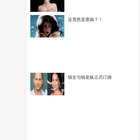
这竟然是唐嫣？！
猫女与钱老板正式订婚