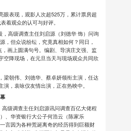
亮眼表现，观影人次超525万，累计票房超
也代表着观众的认可与好评。
片段，高级调查主任刘启源（刘德华 饰）问询
来源，但众说纷纭，究竟真相如何？同日，
点，画上圆满句号。编剧、导演庄文强、监
宇空降现场，在元旦当天与现场观众共同欣
，梁朝伟、刘德华、蔡卓妍领衔主演，任达
主演，袁咏仪友情出演，正在热映中。
内幕
中，高级调查主任刘启源讯问调查百亿大佬程
饰）、华资银行大公子何浩云（陈家乐
程一言因为各种荒诞离奇的经历得到巨额财