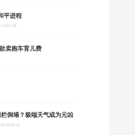
和平进程
7 10:51:22
，欲卖跑车育儿费
围栏倒塌？极端天气或为元凶
18 09:33:12