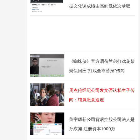
据文化课成绩由高到低依次录取
《蜘蛛侠》官方晒荷兰弟打戏花絮
疑似回应“打戏全靠替身”传闻
周杰伦经纪公司发文否认私生子传
闻：纯属恶意造谣
董宇辉新公司背后控股公司法人是
孙东旭 注册资本1000万