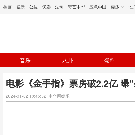
插画
健康
公益
优选
法制
守艺中华
应急中国
更多
地
音乐
八卦
爆料
电影《金手指》票房破2.2亿 曝
2024-01-02 10:45:52
中华网娱乐