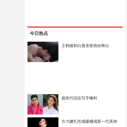
今日热点
王鹤棣和白鹿亲密戏份释出
都美竹回应写手曝料
古力娜扎性感爆棚成新一代美神