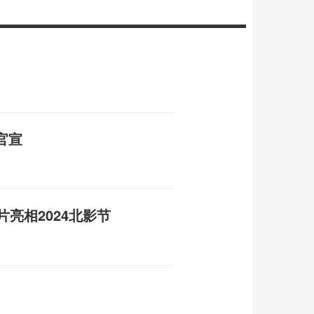
官宣
片亮相2024北影节