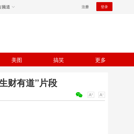
方频道
注册
登录
美图
搞笑
更多
“生财有道”片段
关键词：