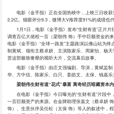
电影《金手指》正在全国热映中，上映三日收获
2.2亿。猫眼评分9.3，微博大V推荐度91%的成绩
1月1日，电影《金手指》发布“生财有道”正片
调查百亿大佬程一言（梁朝伟 饰）手中巨额资金的
电影《金手指》“全球一路发”主题路演以佛山站为终
制黄斌、领衔主蔡卓妍、主演陈家乐、周家怡、杨天
赏这部极致奢靡的视听大片，交流幕后故事。
电影《金手指》由庄文强编剧、导演，黄斌监制
华、方中信、陈家乐、白只、姜皓文、太保、钱嘉乐
梁朝伟生财有道“花式”暴富 离奇经历暗藏资本
在电影《金手指》今日曝光的“生财有道”片段
一言巨额资产的来源。在金牌助理张嘉文（蔡卓妍 
饰）、生意伙伴吴任松（太保 饰）等人的叙述中，