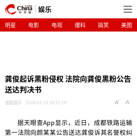
娱乐
明星
电影
电视
爆料
搞笑
美图
龚俊起诉黑粉侵权 法院向龚俊黑粉公告
送达判决书
搜狐娱乐
2024-01-22 10:31:19
据天眼查App显示，近日，成都铁路运输
第一法院向颜某某公告送达龚俊诉其名誉权纠