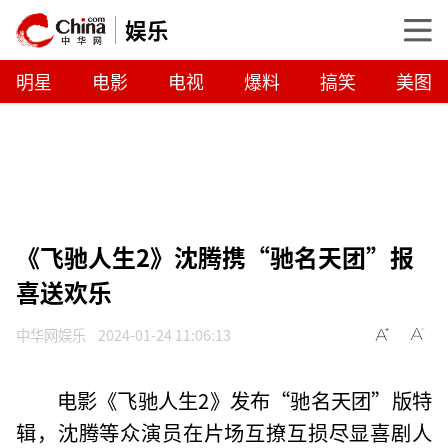
娱乐
明星
电影
电视
爆料
搞笑
美图
《飞驰人生2》沈腾携“驰名天团”报
喜送欢乐
中华网娱乐
2024-01-24 11:06:13
电影《飞驰人生2》发布“驰名天团”版特
辑，沈腾等众演员在片场互撩互损尽显喜剧人