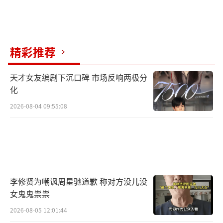
片将于大年初一为全国观众欢乐开年，敬请期
待。
精彩推荐
电影《飞驰人生2》由韩寒编剧并执导，沈
腾、范丞丞、尹正、张本煜、孙艺洲领衔主
天才女友编剧下沉口碑 市场反响两极分
演，魏翔、贾冰特别出演，郑恺友情出演，影
化
片由上海亭东影业有限公司、上海淘票票影视
2026-08-04 09:55:08
文化有限公司、天津猫眼微影文化传媒有限公
司、北京博纳影业集团有限公司、中国电影股
份有限公司、浙江开心麻花影业有限公司、浙
江横店影业有限公司、上海儒意影视制作有限
公司、上海电影（集团）有限公司出品，大年
李修贤为嘲讽周星驰道歉 称对方没儿没
女鬼鬼祟祟
初一全国上映。
2026-08-05 12:01:44