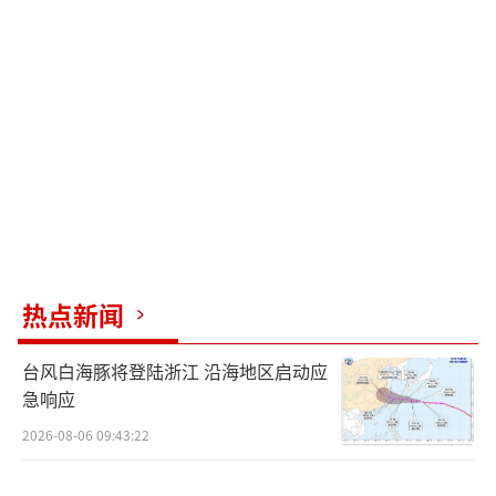
这边同样极具化学反应，练习快速反应接球
时，范丞丞发挥不俗，被沈腾调侃“证明大小
脑是一个脑子”，一如既往地延续了两人“相
爱相杀”的相处模式。此外，张本煜、孙艺
洲、贾冰皆在片场留下放飞自我的欢脱画面，
使得戏里戏外皆充满欢乐。电影中，张驰带领
的草台班子将奔赴巴音布鲁克赛场，更多笑
点，有待观众走进电影院解锁。
热点新闻
“这车报喜”版海报全员欢欢喜“洗” 整
台风白海豚将登陆浙江 沿海地区启动应
装待发邀你笑着开年
急响应
2026-08-06 09:43:22
电影《飞驰人生2》原班人马回归，惊喜角
色加盟，春节档最强喜剧阵容颇具看点。“这