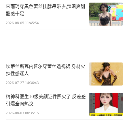
（责任编辑：李劲 CK005）
宋雨琦穿黑色蕾丝挂脖吊带 热辣飒爽甜
酷感十足
2026-08-05 11:45:54
坎蒂丝斯瓦内普尔穿蕾丝透视裙 身材火
辣性感迷人
2026-07-27 14:36:43
精神科医生10级美颜证件照火了 反差感
引爆全网热议
2026-08-03 08:35:15