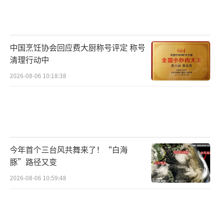
车报喜”版海报中，沈腾、范丞丞、尹正、张
本煜、孙艺洲、魏翔、贾冰集体亮相。中国素
有在腊月里扫尘除旧、迎福纳祥的传统习俗，
中国烹饪协会回应费大厨称号评定 称号
新车队众人热火朝天洗车的场面，不仅洋溢着
清理行动中
开开心心迎新春的气氛，彰显出影片春节合家
2026-08-06 10:18:38
欢喜剧的质感，更令人感受到他们齐心协力
的“团魂”。对于此次拍摄《飞驰人生2》，编
剧、导演韩寒除了想把故事和人物命运延续下
去，同时也希望能够有机会让团队重聚：“既
今年首个三台风共舞来了！“白海
然再聚首，肯定是要有团魂的，这个团队里面
豚”路径又变
每一个角色的分工，我觉得都还挺好的，反正
2026-08-06 10:59:48
我的团魂是有点燃起来了。”海报中洗车的举
动也代表着新车队整装待发，即将开启新的征
途，充满在新的一年飞驰出发的美好寓意。影