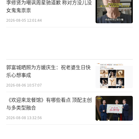
李修贤为嘲讽周星驰道歉 称对方没儿没
女鬼鬼祟祟
2026-08-05 12:01:44
郭富城晒照为方媛庆生：祝老婆生日快
乐心想事成
2026-08-06 10:57:07
《欢迎来龙餐馆》有哪些看点 顶配主创
与多类型融合
2026-08-08 13:32:56