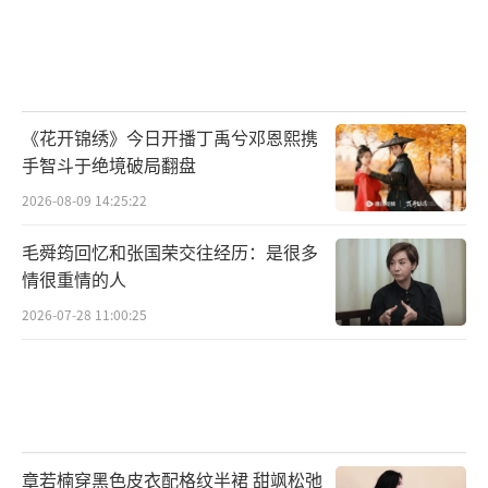
《花开锦绣》今日开播丁禹兮邓恩熙携
手智斗于绝境破局翻盘
2026-08-09 14:25:22
毛舜筠回忆和张国荣交往经历：是很多
情很重情的人
2026-07-28 11:00:25
章若楠穿黑色皮衣配格纹半裙 甜飒松弛