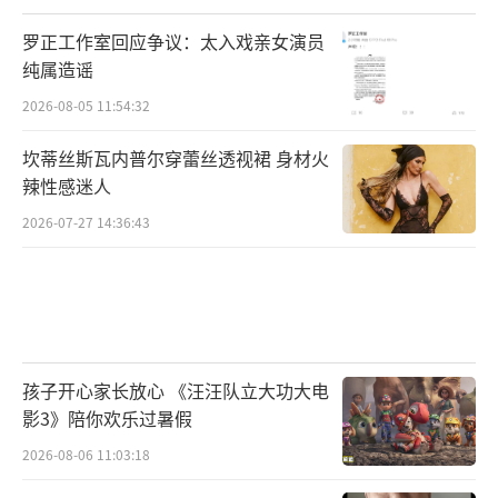
罗正工作室回应争议：太入戏亲女演员
纯属造谣
2026-08-05 11:54:32
坎蒂丝斯瓦内普尔穿蕾丝透视裙 身材火
辣性感迷人
2026-07-27 14:36:43
孩子开心家长放心 《汪汪队立大功大电
影3》陪你欢乐过暑假
2026-08-06 11:03:18