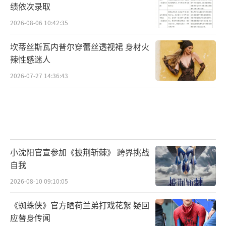
绩依次录取
2026-08-06 10:42:35
坎蒂丝斯瓦内普尔穿蕾丝透视裙 身材火
辣性感迷人
2026-07-27 14:36:43
小沈阳官宣参加《披荆斩棘》 跨界挑战
自我
2026-08-10 09:10:05
《蜘蛛侠》官方晒荷兰弟打戏花絮 疑回
应替身传闻