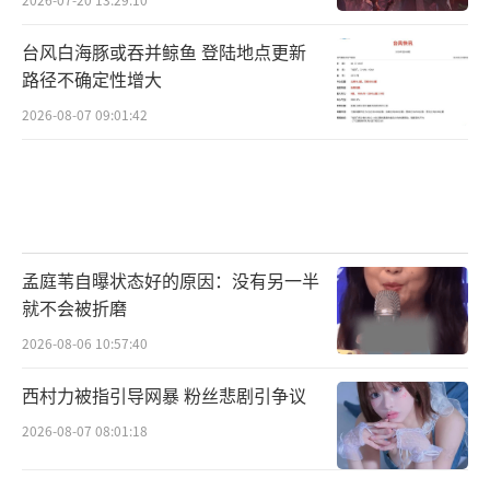
台风白海豚或吞并鲸鱼 登陆地点更新
路径不确定性增大
2026-08-07 09:01:42
孟庭苇自曝状态好的原因：没有另一半
就不会被折磨
2026-08-06 10:57:40
西村力被指引导网暴 粉丝悲剧引争议
2026-08-07 08:01:18