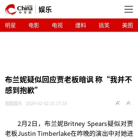
娱乐
明星
电影
电视
爆料
搞笑
美图
布兰妮疑似回应贾老板暗讽 称“我并不
感到抱歉”
搜狐娱乐
2024-02-02 15:17:18
2月2日，布兰妮Britney Spears疑似对贾
老板Justin Timberlake在昨晚的演出中对她进