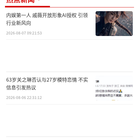
内娱第一人 戚薇开放形象AI授权 引领
行业新风向
2026-08-07 09:21:53
63岁关之琳否认与27岁模特恋情 不实
信息引发热议
2026-08-06 22:31:12