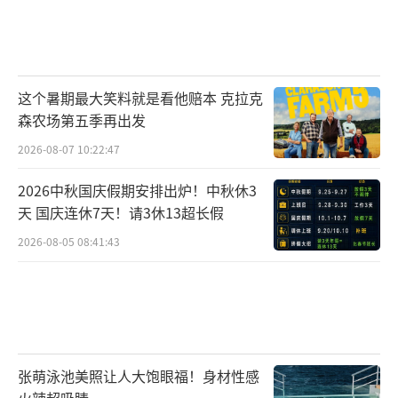
这个暑期最大笑料就是看他赔本 克拉克
森农场第五季再出发
2026-08-07 10:22:47
2026中秋国庆假期安排出炉！中秋休3
天 国庆连休7天！请3休13超长假
2026-08-05 08:41:43
张萌泳池美照让人大饱眼福！身材性感