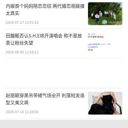
内娱首个妈妈陪恋恋综 两代婚恋观碰撞
太真实
2026-07-27 15:01:16
田馥甄否认S.H.E将开演唱会 称不是故
意让粉丝失望
2026-08-05 11:58:11
赵丽颖穿黑吊带裙气场全开 利落短发造
型又美又飒
2026-07-16 11:28:56
费曼自曝小学曾受过排斥与霸凌：大拇