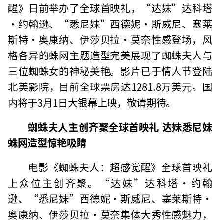
醒》日前举办了全球首映礼，“达妹”达科塔
·约翰逊、“悉尼妹”西德妮·斯威尼、塞莱
斯特·奥康纳、伊莎贝拉·莫奈性感登场，风
格各异的蛛网主题造型完美展现了蜘蛛夫人与
三位蜘蛛女的神秘美艳。影片已于情人节登陆
北美影院，目前全球票房达1281.8万美元。国
内将于3月1日大银幕上映，敬请期待。
蜘蛛夫人主创齐聚全球首映礼 达妹悉尼妹
蛛网造型惊艳吸睛
电影《蜘蛛夫人：超感觉醒》全球首映礼
上众位主创齐聚。“达妹”达科塔·约翰
逊、“悉尼妹”西德妮·斯威尼、塞莱斯特·
奥康纳、伊莎贝拉·莫奈集体大秀性感魅力，