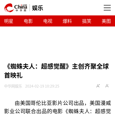
娱乐
明星
电影
电视
爆料
搞笑
美图
《蜘蛛夫人：超感觉醒》主创齐聚全球
首映礼
中华网娱乐
2024-02-19 10:29:25
由美国哥伦比亚影片公司出品，美国漫威
影业公司联合出品的电影《蜘蛛夫人：超感觉