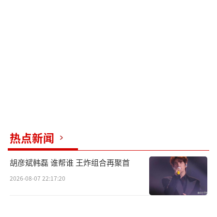
电影《蜘蛛夫人：超感觉醒》讲述了漫威
漫画中最神秘的女超级英雄的独立起源故事。
凭借《五十度灰》火遍全球的达科塔·约翰逊
饰演急救护工凯茜（蜘蛛夫人），因为一场意
外她觉醒了预知未来的能力，在探寻能力起源
的过程中，她与三位蜘蛛女的命运紧密联结在
一起。面对“毒蜘蛛”以西结的追杀，蜘蛛夫
人将如何发掘更多力量，保护三位蜘蛛女逃离
不断逼近的致命危机？
热点新闻
值得一提的是，影片悬疑惊悚的氛围给人
胡彦斌韩磊 谁帮谁 王炸组合再聚首
耳目一新的感觉。蜘蛛夫人预知未来的能力让
2026-08-07 22:17:20
她能提前看到死亡，在闪回式的剪辑和迷幻颤
栗的配乐中，始终保持悬念，令人紧张。
而“毒蜘蛛”如影随形的致命追杀、真假难辨