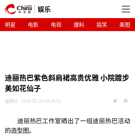
娱乐
明星
电影
电视
爆料
搞笑
美图
迪丽热巴紫色斜肩裙高贵优雅 小院踱步
美如花仙子
娱图社
2024-02-26 09:26:52
迪丽热巴工作室晒出了一组迪丽热巴活动
的造型图。