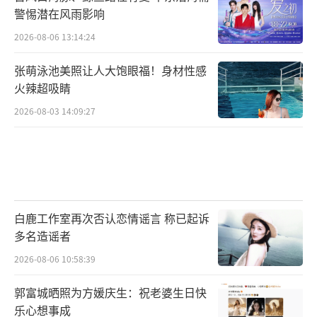
警惕潜在风雨影响
2026-08-06 13:14:24
张萌泳池美照让人大饱眼福！身材性感
火辣超吸睛
2026-08-03 14:09:27
白鹿工作室再次否认恋情谣言 称已起诉
多名造谣者
2026-08-06 10:58:39
郭富城晒照为方媛庆生：祝老婆生日快
乐心想事成