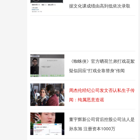
据文化课成绩由高到低依次录取
《蜘蛛侠》官方晒荷兰弟打戏花絮
疑似回应“打戏全靠替身”传闻
周杰伦经纪公司发文否认私生子传
闻：纯属恶意造谣
董宇辉新公司背后控股公司法人是
孙东旭 注册资本1000万