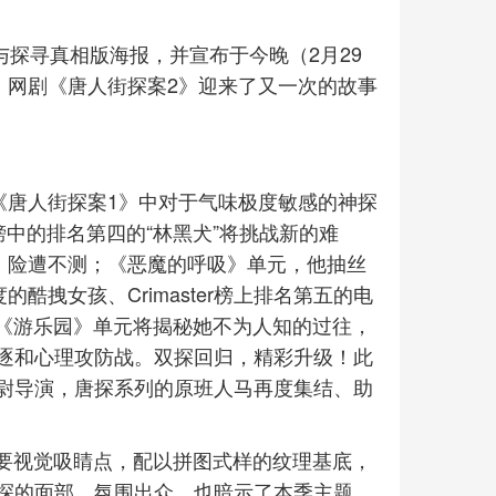
告与探寻真相版海报，并宣布于今晚（2月29
，网剧《唐人街探案2》迎来了又一次的故事
《唐人街探案1》中对于气味极度敏感的神探
行榜中的排名第四的“林黑犬”将挑战新的难
，险遭不测；《恶魔的呼吸》单元，他抽丝
酷拽女孩、Crimaster榜上排名第五的电
：《游乐园》单元将揭秘她不为人知的过往，
逐和心理攻防战。双探回归，精彩升级！此
尉导演，唐探系列的原班人马再度集结、助
主要视觉吸睛点，配以拼图式样的纹理基底，
探的面部，氛围出众。也暗示了本季主题