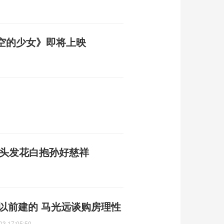
空的少女》即将上映
夫头发花白抱孙好慈祥
年以前建的 马光远谈购房理性
03 17:05:50