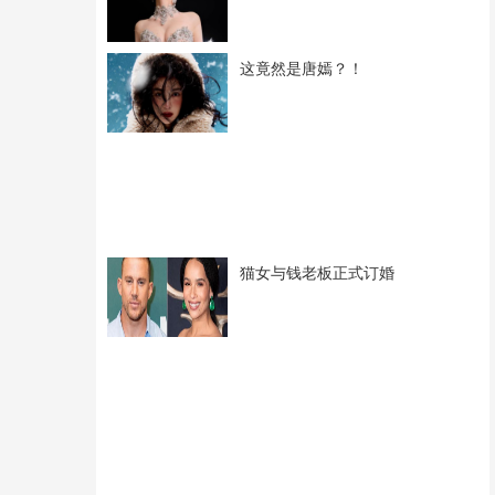
这竟然是唐嫣？！
猫女与钱老板正式订婚