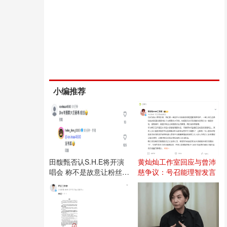
小编推荐
田馥甄否认S.H.E将开演
黄灿灿工作室回应与曾沛
唱会 称不是故意让粉丝失
慈争议：号召能理智发言
望