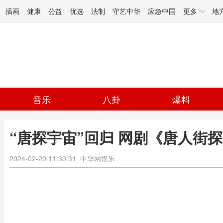
插画
健康
公益
优选
法制
守艺中华
应急中国
更多
地
音乐
八卦
爆料
“唐探宇宙”回归 网剧《唐人街
2024-02-29 11:30:31
中华网娱乐