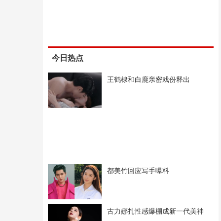
今日热点
王鹤棣和白鹿亲密戏份释出
都美竹回应写手曝料
古力娜扎性感爆棚成新一代美神