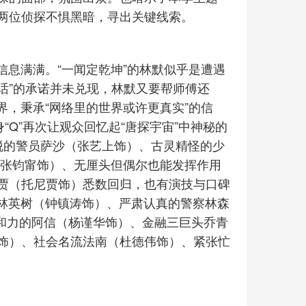
两位侦探不惧黑暗，寻出关键线索。
信息满满。“一闻定乾坤”的林默似乎是遭遇
电话”的承诺并未兑现，林默又要帮师傅还
界，秉承“网络里的世界或许更真实”的信
身“Q”再次让观众回忆起“唐探宇宙”中神秘的
脱的警员萨沙（张艺上饰）、古灵精怪的少
（张钧甯饰）、无厘头但偶尔也能发挥作用
贾（托尼贾饰）悉数回归，也有演技与口碑
子林英树（钟镇涛饰）、严肃认真的警察林森
亲和力的阿信（杨谨华饰）、金融三巨头乔青
饰）、社会名流法南（杜德伟饰）、紧张忙