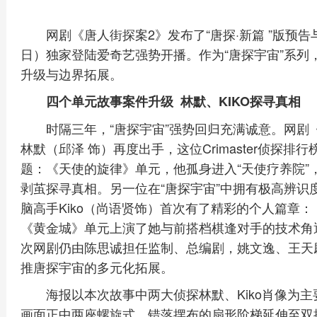
网剧《唐人街探案2》发布了“唐探·新篇 ”版预
日）独家登陆爱奇艺强势开播。作为“唐探宇宙”系列
升级与边界拓展。
四个单元故事案件升级 林默、KIKO探寻真相
时隔三年，“唐探宇宙”强势回归充满诚意。网剧
林默（邱泽 饰）再度出手，这位Crimaster侦探排
题：《天使的旋律》单元，他孤身进入“天使疗养院”
剥茧探寻真相。另一位在“唐探宇宙”中拥有极高辨识度的
脑高手Kiko（尚语贤饰）首次有了精彩的个人篇章
《黄金城》单元上演了她与前搭档棋逢对手的技术角
次网剧仍由陈思诚担任监制、总编剧，姚文逸、王天
推唐探宇宙的多元化拓展。
海报以本次故事中两大侦探林默、Kiko肖像为
画面正中两座螺旋式、错落摆布的扇形阶梯延伸至双