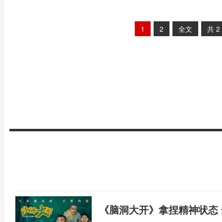
1
2
全文
共
2
《脑洞大开》拿捏精神状态 