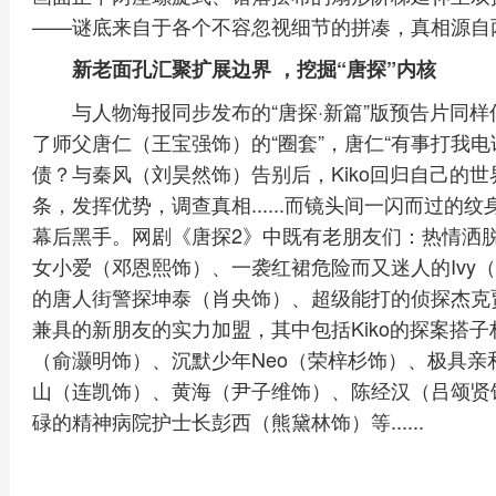
——谜底来自于各个不容忽视细节的拼凑，真相源自
新老面孔汇聚扩展边界 ，挖掘“唐探”内核
与人物海报同步发布的“唐探·新篇”版预告片同样
了师父唐仁（王宝强饰）的“圈套”，唐仁“有事打我
债？与秦风（刘昊然饰）告别后，Kiko回归自己的世
条，发挥优势，调查真相......而镜头间一闪而过的纹
幕后黑手。网剧《唐探2》中既有老朋友们：热情洒
女小爱（邓恩熙饰）、一袭红裙危险而又迷人的Ivy
的唐人街警探坤泰（肖央饰）、超级能打的侦探杰克
兼具的新朋友的实力加盟，其中包括Kiko的探案搭
（俞灏明饰）、沉默少年Neo（荣梓杉饰）、极具
山（连凯饰）、黄海（尹子维饰）、陈经汉（吕颂贤
碌的精神病院护士长彭西（熊黛林饰）等......