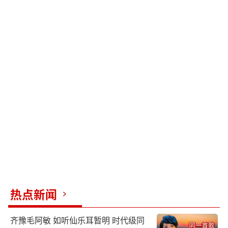
热点新闻
齐豫毛阿敏 如听仙乐耳暂明 时代级同