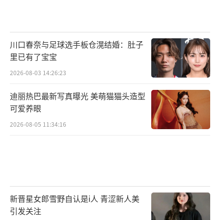
川口春奈与足球选手板仓滉结婚：肚子
里已有了宝宝
2026-08-03 14:26:23
迪丽热巴最新写真曝光 美萌猫猫头造型
可爱养眼
2026-08-05 11:34:16
新晋星女郎雪野自认是i人 青涩新人美
引发关注