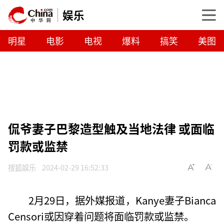
娱乐
明星
电影
电视
爆料
搞笑
美图
侃爷妻子巴黎造型触及当地法律 或面临
罚款或监禁
搜狐娱乐
2024-02-29 16:52:33
2月29日，据外媒报道，Kanye妻子Bianca
Censori或因穿着问题将面临罚款或监禁。