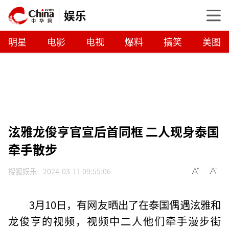
娱乐
明星
电影
电视
爆料
搞笑
美图
泫雅龙俊亨官宣后首同框 二人现身泰国
牵手散步
搜狐娱乐
2024-03-11 09:55:06
3月10日，有网友晒出了在泰国偶遇泫雅和
龙俊亨的视频，视频中二人他们牵手漫步街