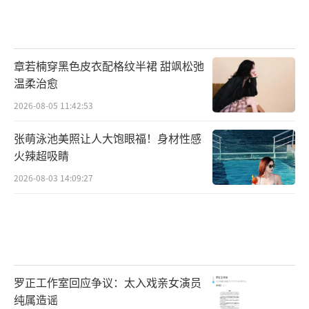
章若楠穿黑色皮衣配格纹半裙 甜飒松弛
温柔治愈
2026-08-05 11:42:53
张萌泳池美照让人大饱眼福！身材性感
火辣超吸睛
2026-08-03 14:09:27
罗正工作室回应争议：太入戏亲女演员
纯属造谣