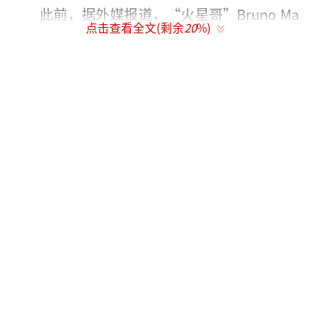
此前，据外媒报道，“火星哥”Bruno Ma
点击查看全文(剩余
20
%)
rs在拉斯维加斯的米高梅赌场欠下约5000万美
元（约3亿6千万人民币）的巨额赌债。知情人
士称，火星哥与赌场签订了演出合约，每晚表
演的税后收入只有150万美元，他将通过表演偿
还债务。
（责任编辑：李劲 CK005）