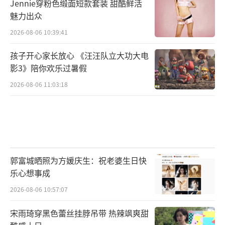
Jennie穿粉色缎面短款套装 甜酷鲜活
魅力出众
2026-08-06 10:39:41
孩子开心家长放心 《汪汪队立大功大电
影3》陪你欢乐过暑假
2026-08-06 11:03:18
郭富城晒照为方媛庆生：祝老婆生日快
乐心想事成
2026-08-06 10:57:07
宋雨琦穿黑色蕾丝挂脖吊带 热辣飒爽甜