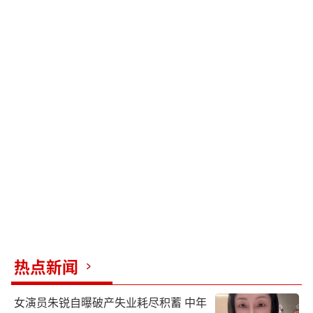
热点新闻
女演员朱锐自曝破产失业耗尽积蓄 中年