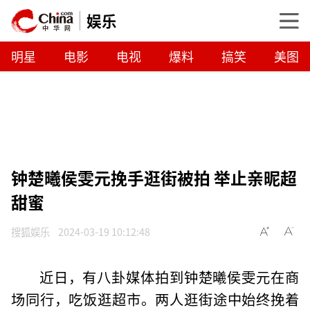
娱乐
明星
电影
电视
爆料
搞笑
美图
钟楚曦侯雯元挽手逛街被拍 举止亲昵超
甜蜜
搜狐娱乐
2024-03-19 10:12:48
近日，有八卦媒体拍到钟楚曦侯雯元在商
场同行，吃饭逛超市。两人逛街途中始终挽着