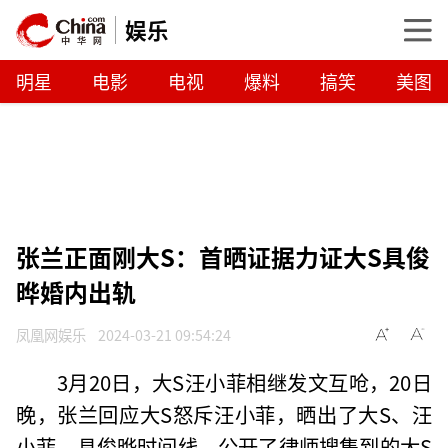
娱乐
明星
电影
电视
爆料
搞笑
美图
张兰正面刚大S：首晒证据力证大S具俊
晔婚内出轨
凤凰网娱乐
2024-03-21 09:54:24
3月20日，大S汪小菲相继发文互呛，20日
晚，张兰回应大S怒斥汪小菲，晒出了大S、汪
小菲、具俊晔时间线，公开了律师搜集到的大S