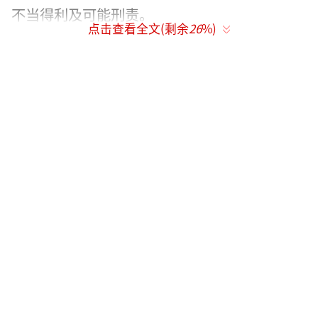
不当得利及可能刑责。
点击查看全文(剩余
26
%)
4、由以上事实，汪当初最害怕、而大S持
以威胁的所谓「公开真相」，实际应是大S已与
具男在前婚姻存续中发生感情，论及婚嫁，汪
始终认为大S深爱他，以及恐惧把柄云云，似出
于误会。
（责任编辑：李劲 CK005）