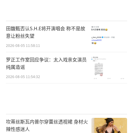
田馥甄否认S.H.E将开演唱会 称不是故
意让粉丝失望
2026-08-05 11:58:11
罗正工作室回应争议：太入戏亲女演员
纯属造谣
2026-08-05 11:54:32
坎蒂丝斯瓦内普尔穿蕾丝透视裙 身材火
辣性感迷人