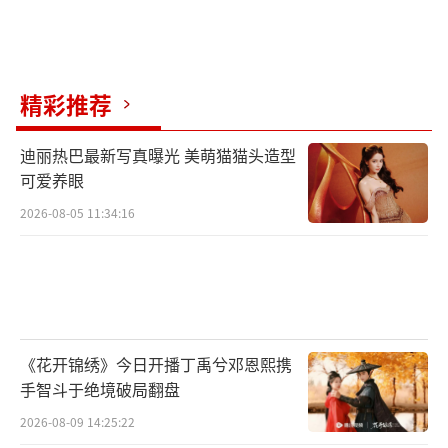
状，和“养生年轻化”的热点话题，通过男医
生与女社畜之间轻松温暖的“诊治”交集，别
出心裁地呈现出一个沁人心脾的暖愈故事。而
精彩推荐
随着主角之间一点点解开心结、彼此治愈的情
感推进，该剧还将向观众传递出热爱自己、热
迪丽热巴最新写真曝光 美萌猫猫头造型
爱生活的理念，可以说既有特色又契合当下年
可爱养眼
轻人的“求生欲”，拓宽了都市爱情剧的创作
2026-08-05 11:34:16
边界。此外，剧集拍摄将大量取景江南风光里
的新中式的建筑，致力于营造贯彻“温润+诗
意”的舒适画风，为观众在汲取甜蜜爱情的糖
分的同时，还能穿过屏幕感受到一步一景的新
中式建筑美学，打造都市爱情剧的新标杆。
《花开锦绣》今日开播丁禹兮邓恩熙携
手智斗于绝境破局翻盘
目前，《爱你》剧组已经正式启动拍摄模
2026-08-09 14:25:22
式，预计将在不久的将来与观众们见面，敬请