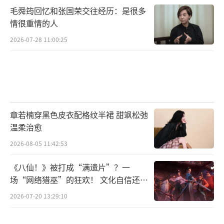
毛舜筠回忆和张国荣交往经历：是很多
期待！
（责任编辑：李劲 CK005）
情很重情的人
2026-07-28 11:00:25
章若楠穿黑色皮衣配格纹半裙 甜飒松弛
温柔治愈
2026-08-05 11:42:53
《八仙！》被打成“满遗片”？一
场“网络猎巫”的狂欢！ 文化自信还是
焦虑？
2026-07-20 13:29:10