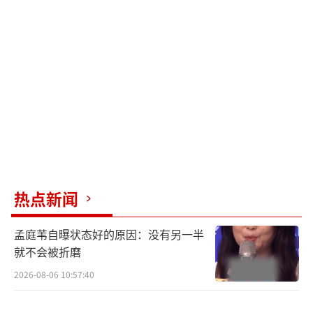
爱，此次性格阳光温暖的他，将在剧中化身英
俊慧眼男医生，与角色贴合度极高。而女主由
徐若晗饰演，其曾在热播剧《夏花》《鸣龙少
年》中给观众留下深刻印象，此番剧中的“沈
惜凡”，看似知性文静却脆弱孩子气，极具反
差，十分考验演绎分寸的拿捏。张凌赫与徐若
晗将如何上演这段双向治愈的都市恋爱呢？令
人好奇。此外，王宥钧、唐九洲、黄灿灿、周
益如等一众青春演员的加盟，也使得这出极致
热点新闻
纯爱故事愈发养眼又养心。
孟庭苇自曝状态好的原因：没有另一半
首现“新中式浪漫”概念
就不会被折磨
王牌主创组团打造题材新感
2026-08-06 10:57:40
除了高颜值的演员阵容外，该剧由新秀导