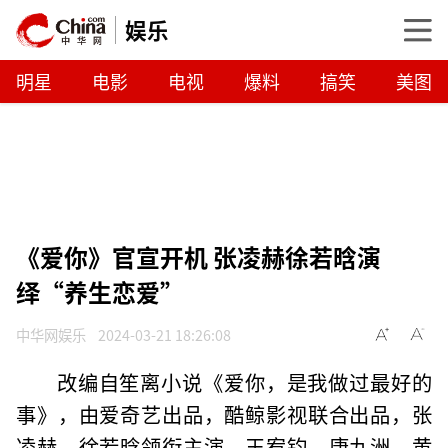
娱乐
明星
电影
电视
爆料
搞笑
美图
《爱你》官宣开机 张凌赫徐若晗演
绎“养生恋爱”
中华网娱乐
2024-03-21 18:26:08
改编自笙离小说《爱你，是我做过最好的
事》，由爱奇艺出品，酷鲸影视联合出品，张
凌赫、徐若晗领衔主演，王宥钧、唐九洲、黄