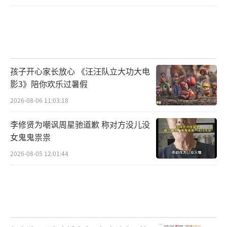
孩子开心家长放心 《汪汪队立大功大电
影3》陪你欢乐过暑假
2026-08-06 11:03:18
李修贤为嘲讽周星驰道歉 称对方没儿没
女鬼鬼祟祟
2026-08-05 12:01:44