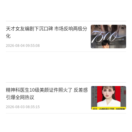
演车亮逸执导，其曾在电影《小时代》系列、
电视剧《一闪一闪亮星星》中有着丰富摄影经
验，极其擅长细腻唯美的画面动感，目前手握
天才女友编剧下沉口碑 市场反响两极分
待播剧《失笑》亦让观众期待值颇高。此外，
化
剧集还邀请到曾参与《偷偷藏不住》《微微一
2026-08-04 09:55:08
笑很倾城》编剧欧思嘉亲自执笔，以及《归
路》《田耕纪》和《一闪一闪亮星星》的两个
制作团队共同拍摄，可谓精英团队的重磅集
结。同时，在开机仪式现场，山东省广播电视
精神科医生10级美颜证件照火了 反差感
局电视剧处同志到场莅临指导，最终呈现效果
引爆全网热议
让人期待。
2026-08-03 08:35:15
作为一部都市爱情题材，该剧大开创作新
视角，结合上班族“焦虑失眠”的都市病现