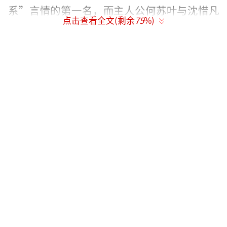
系”言情的第一名，而主人公何苏叶与沈惜凡
点击查看全文(剩余
75
%)
更是书粉们影视化呼声极高的大热CP。自宣布
影视化以来，微博、抖音、豆瓣等社交平台对
于选角的讨论热度居高不下。剧版《爱你》主
要讲述了温润如玉的男医生何苏叶（张凌赫
饰）与重度失眠的酒店经理沈惜凡（徐若晗
饰），在一次次看诊和生活中不期而遇并暗生
情愫，最终两人在日常点滴中相互治愈，甜蜜
收获了一段沁润着草药香的爱情故事。
据悉，此次是人气演员张凌赫与新生花旦
徐若晗的首次合作，为剧集拉满新鲜感和话题
度。演员张凌赫曾凭借《苍兰诀》《宁安如
梦》等大热爆剧中的精湛演绎，备受观众喜