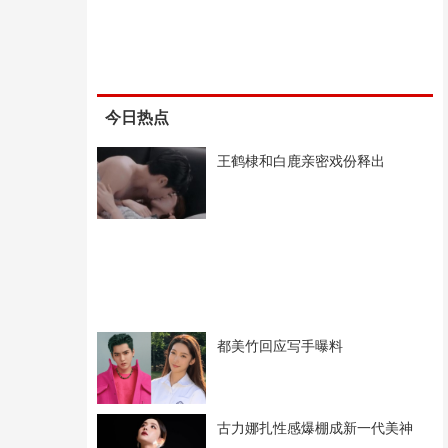
今日热点
王鹤棣和白鹿亲密戏份释出
都美竹回应写手曝料
古力娜扎性感爆棚成新一代美神