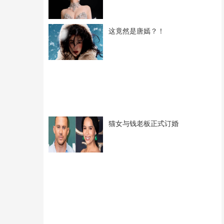
这竟然是唐嫣？！
猫女与钱老板正式订婚