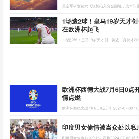
美空军研发第六代战机陷入资金困境，成本问题
1场造2球！皇马19岁天才创
在欧洲杯起飞
1场造2球！皇马19岁天才创一神迹，身价才2
欧洲杯西德大战7月6日0点
情点燃
欧洲杯西德大战7月6日0点开打
2024-07-03 16
印度男女偷情被当众处以私
印度男女偷情被当众处以私刑
2024-07-03 16:5