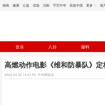
插画
健康
公益
优选
法制
守艺中华
应急中国
更多
地
音乐
八卦
爆料
高燃动作电影《维和防暴队》定
2024-03-22 14:01:54
中华网娱乐