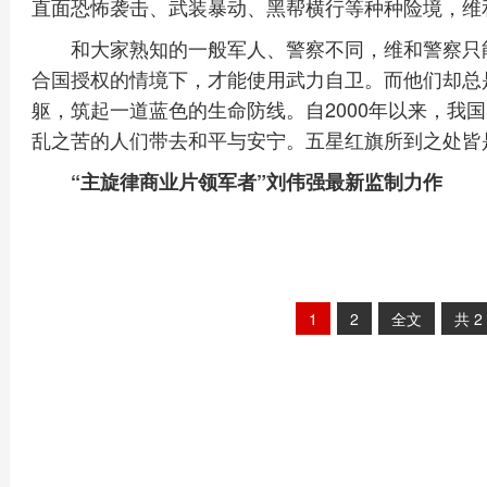
直面恐怖袭击、武装暴动、黑帮横行等种种险境，维
和大家熟知的一般军人、警察不同，维和警察只
合国授权的情境下，才能使用武力自卫。而他们却总
躯，筑起一道蓝色的生命防线。自2000年以来，我国
乱之苦的人们带去和平与安宁。五星红旗所到之处皆
“主旋律商业片领军者”刘伟强最新监制力作
1
2
全文
共
2