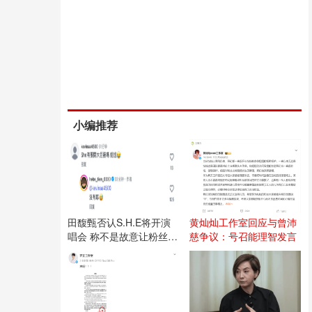
小编推荐
田馥甄否认S.H.E将开演
黄灿灿工作室回应与曾沛
唱会 称不是故意让粉丝失
慈争议：号召能理智发言
望