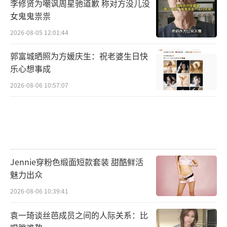
李修贤为嘲讽周星驰道歉 称对方没儿没
女鬼鬼祟祟
2026-08-05 12:01:44
郭富城晒照为方媛庆生：祝老婆生日快
乐心想事成
2026-08-06 10:57:07
Jennie穿粉色缎面短款套装 甜酷鲜活
魅力出众
2026-08-06 10:39:41
袁一琦谈丝芭成员之间的人际关系：比