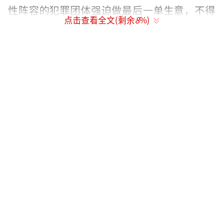
性阵容的犯罪团体强迫做最后一单生意，不得
点击查看全文(剩余
8
%)
不脱离退休状态，再次出山重操旧业。
（责任编
辑：李劲 CK005）