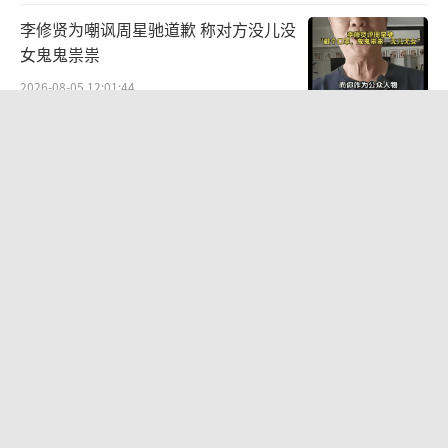
李修贤为嘲讽周星驰道歉 称对方没儿没
女鬼鬼祟祟
2026-08-05 12:01:44
张馨予比基尼大片慵懒性感 身姿曼妙尽
显女人味
2026-07-30 13:39:23
《蜘蛛侠》官方晒荷兰弟打戏花絮 疑回
应替身传闻
2026-08-06 10:47:34