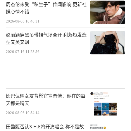
周杰伦未受“私生子”传闻影响 更新社
媒心情不错
2026-08-06 10:46:31
赵丽颖穿黑吊带裙气场全开 利落短发造
型又美又飒
2026-07-16 11:28:56
姆巴佩晒女友背影官宣恋情：你在的每
天都是晴天
2026-08-06 10:54:14
田馥甄否认S.H.E将开演唱会 称不是故