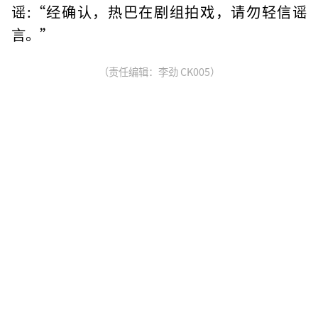
谣:“经确认，热巴在剧组拍戏，请勿轻信谣
言。”
（责任编辑：李劲 CK005）