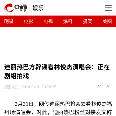
娱乐
明星
电影
电视
爆料
搞笑
美图
迪丽热巴方辟谣看林俊杰演唱会：正在
剧组拍戏
搜狐娱乐
2024-04-01 10:20:35
3月31日，网传迪丽热巴将会去看林俊杰福
州场演唱会，对此，迪丽热巴粉丝对接发文辟