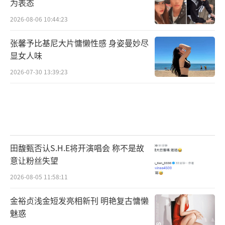
为表态
2026-08-06 10:44:23
张馨予比基尼大片慵懒性感 身姿曼妙尽
显女人味
2026-07-30 13:39:23
田馥甄否认S.H.E将开演唱会 称不是故
意让粉丝失望
2026-08-05 11:58:11
金裕贞浅金短发亮相新刊 明艳复古慵懒
魅惑