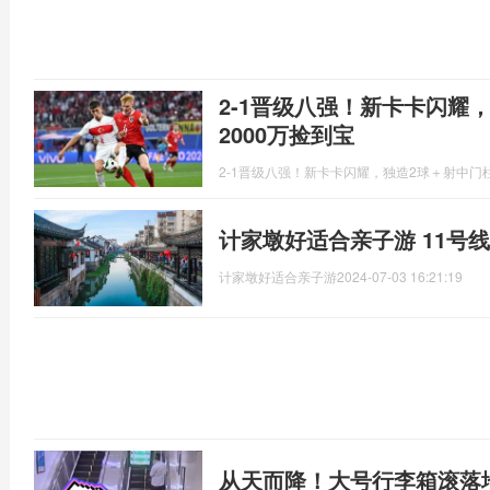
2-1晋级八强！新卡卡闪耀
2000万捡到宝
2-1晋级八强！新卡卡闪耀，独造2球＋射中门柱
计家墩好适合亲子游 11号
计家墩好适合亲子游
2024-07-03 16:21:19
从天而降！大号行李箱滚落