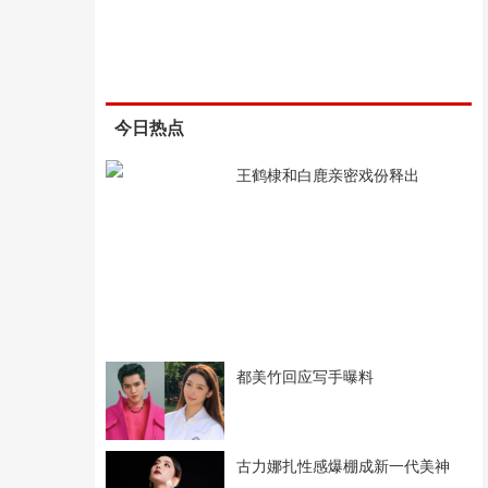
今日热点
王鹤棣和白鹿亲密戏份释出
都美竹回应写手曝料
古力娜扎性感爆棚成新一代美神