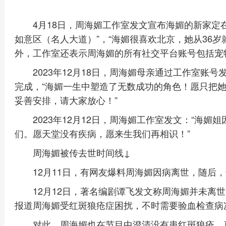
4月18日，周海媚工作室发文宣布海媚的新家定
如意区（名人大道）”，“海媚很喜欢北京，她从36
外，工作室还表示周海媚的所有社交平台账号包括宠
2023年12月18日，周海媚母亲通过工作室账
完成，“海媚一生中塑造了无数成功的角色！愿只把
妥善安排，请大家放心！”
2023年12月12日，周海媚工作室发文：“海媚姐
们。愿天堂没有疾病，愿来生我们再相识！”
周海媚被传去世时间线↓
12月11日，有网友爆料周海媚因病离世，随后
12月12日，著名编剧谭飞发文称周海媚并未离
报道周海媚受红斑狼疮症困扰，不时需要验血检查病
对此，周海媚也在节目中澄清没有患红斑狼疮，