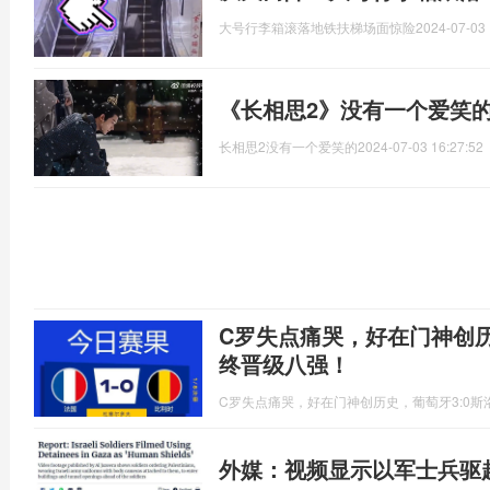
大号行李箱滚落地铁扶梯场面惊险
2024-07-03 
《长相思2》没有一个爱笑
长相思2没有一个爱笑的
2024-07-03 16:27:52
C罗失点痛哭，好在门神创历
终晋级八强！
C罗失点痛哭，好在门神创历史，葡萄牙3:0
外媒：视频显示以军士兵驱