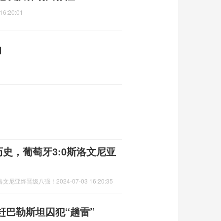
16:20:01
的
史，葡萄牙3:0斯洛文尼亚
斯洛文尼亚终晋级八强！
2024-07-03 16:20:35
赶巴勒斯坦囚犯“趟雷”