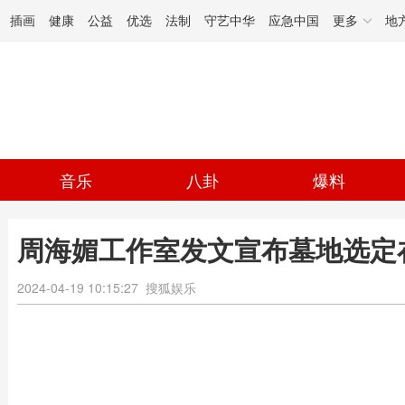
插画
健康
公益
优选
法制
守艺中华
应急中国
更多
地
音乐
八卦
爆料
周海媚工作室发文宣布墓地选定
2024-04-19 10:15:27
搜狐娱乐