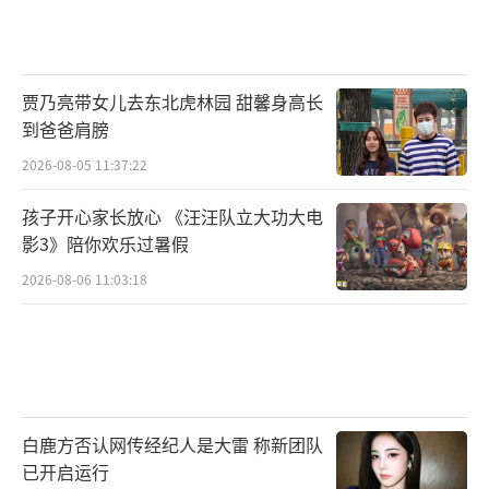
贾乃亮带女儿去东北虎林园 甜馨身高长
到爸爸肩膀
2026-08-05 11:37:22
孩子开心家长放心 《汪汪队立大功大电
影3》陪你欢乐过暑假
2026-08-06 11:03:18
白鹿方否认网传经纪人是大雷 称新团队
已开启运行