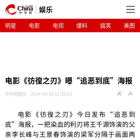
娱乐
明星
电影
电视
爆料
搞笑
美图
电影《彷徨之刃》曝“追恶到底”海报
中华网娱乐
2024-04-26 11:35:02
电影《彷徨之刃》今日发布“追恶到
底”海报，一把染血的利刃将王千源饰演的父
亲李长峰与王景春饰演的梁军分隔于画面两