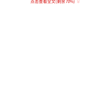
点击查看全文(剩余
70
%)
在今日曝光的海报中，失去女儿的父亲李
长峰面对女儿遭受的暴行，他愤然举起猎枪，
朝着少年恶魔们竭力嘶吼，似要与三个少年罪
犯同归于尽。画面另一侧的警察梁军却难掩仿
徨的神色，作案的虽是未成年人，但是残忍的
手段却让梁军痛心疾首，面对少年恶魔们犯下
的滔天罪行和失孤父亲的无助与绝望，他也陷
入了情感与法理的两难抉择。海报中，一把利
刃映照出3个魔鬼少年雨夜中的犯罪恶行，少年
恶魔罗志诚（张宥浩 饰）、谢宇（周政杰 饰）
和王天笑（阿如那 饰）在雨夜绑架未成年少女
李芊（吴双 饰），慌张的神情难掩内心的邪
恶。利刃上滴落的鲜血触目惊心，与李长峰愤