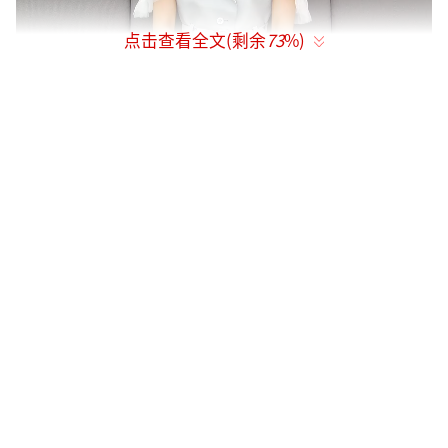
点击查看全文(剩余
73
%)
看点一: 魅力人设反差感拉满苏感爆棚
电影塑造了性格各异又自带萌点的主角形
象。扮演父亲的“黄昏”是一名特工间谍，拥
有高超的易容能力和伪装技巧，思维缜密、擅
长随机应变。他冷酷的外表下有一颗柔软的内
心，会将家人说过每一句话记在心上。既是温
柔母亲也是冷酷杀手的女主角约尔自带“天然
呆”属性，娇憨性格和超高武力值拉满反差
感。素有“瓜神”之称的女儿阿尼亚呆萌可
爱，虽是“学渣”却从不放弃，经常惹出许多
笑话。这一家人各带喜感，魅力人设令人心
动。