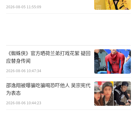
2026-08-05 11:55:09
《蜘蛛侠》官方晒荷兰弟打戏花絮 疑回
应替身传闻
2026-08-06 10:47:34
邵逸翔被曝骗吃骗喝恐吓他人 吴宗宪代
为表态
2026-08-06 10:44:23