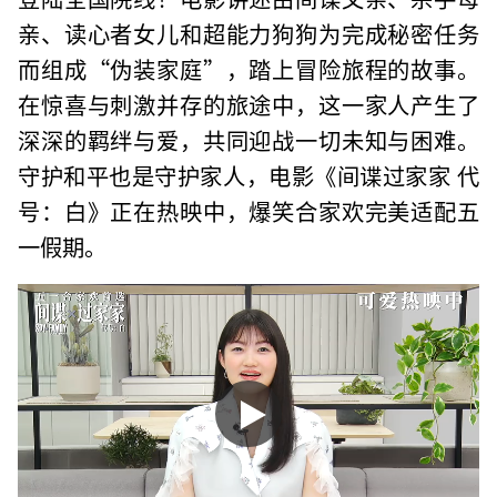
亲、读心者女儿和超能力狗狗为完成秘密任务
而组成“伪装家庭”，踏上冒险旅程的故事。
在惊喜与刺激并存的旅途中，这一家人产生了
深深的羁绊与爱，共同迎战一切未知与困难。
守护和平也是守护家人，电影《间谍过家家 代
号：白》正在热映中，爆笑合家欢完美适配五
一假期。