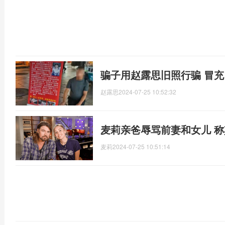
骗子用赵露思旧照行骗 冒充
赵露思
2024-07-25 10:52:32
麦莉亲爸辱骂前妻和女儿 称其
麦莉
2024-07-25 10:51:14