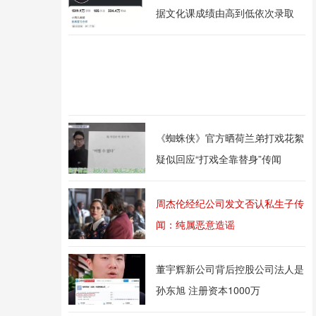
据文化课成绩由高到低依次录取
《蜘蛛侠》官方晒荷兰弟打戏花絮
疑似回应“打戏全靠替身”传闻
周杰伦经纪公司发文否认私生子传
闻：纯属恶意造谣
董宇辉新公司背后控股公司法人是
孙东旭 注册资本1000万