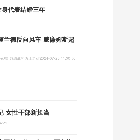
纹身代表结婚三年
霍兰德反向风车 威廉姆斯超
廉姆斯超级战斧力压群雄
2024-07-25 11:30:50
记 女性干部新担当
4:21