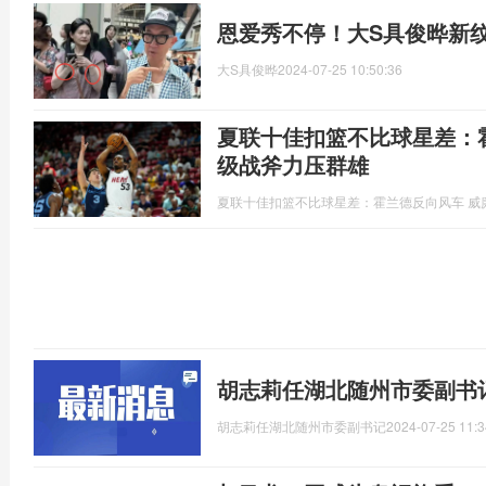
恩爱秀不停！大S具俊晔新
大S具俊晔
2024-07-25 10:50:36
夏联十佳扣篮不比球星差：
级战斧力压群雄
夏联十佳扣篮不比球星差：霍兰德反向风车 威
胡志莉任湖北随州市委副书
胡志莉任湖北随州市委副书记
2024-07-25 11:3