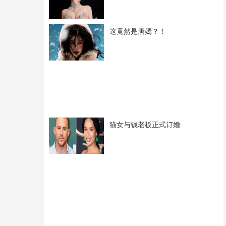
这竟然是唐嫣？！
猫女与钱老板正式订婚