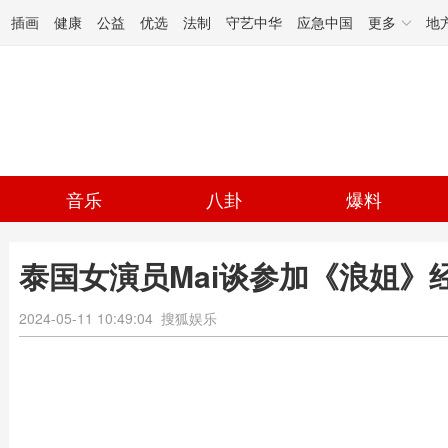
插画
健康
公益
优选
法制
守艺中华
应急中国
更多
地
音乐
八卦
爆料
泰国女演员Mai谈参加《浪姐》
2024-05-11 10:49:04
搜狐娱乐