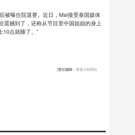
24》后被曝住院退赛。近日，Mai接受泰国媒体
给震撼到了，还称从节目里中国姐姐的身上
10点就睡了。”
(
责任编辑
：李劲 CK005)