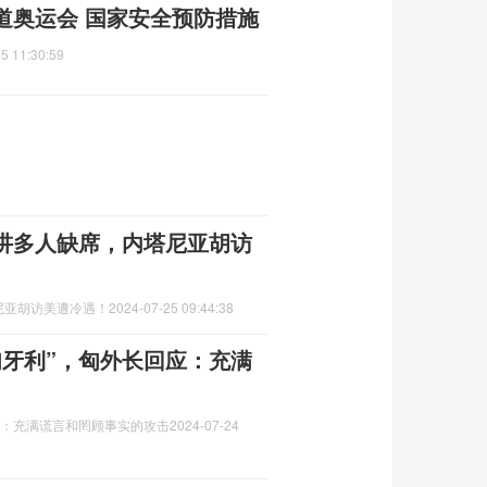
道奥运会 国家安全预防措施
5 11:30:59
讲多人缺席，内塔尼亚胡访
尼亚胡访美遭冷遇！
2024-07-25 09:44:38
匈牙利”，匈外长回应：充满
应：充满谎言和罔顾事实的攻击
2024-07-24