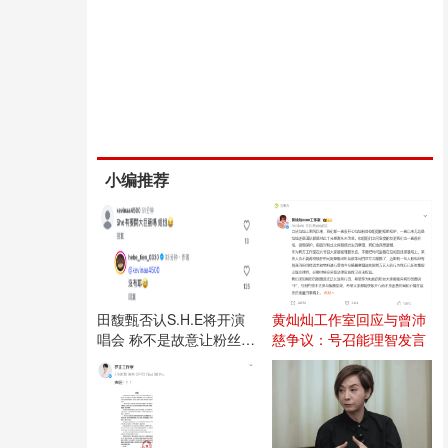
小编推荐
田馥甄否认S.H.E将开演
黄灿灿工作室回应与曾沛
唱会 称不是故意让粉丝失
慈争议：号召能理智发言
望