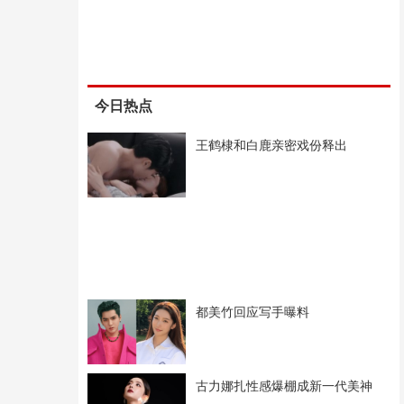
今日热点
王鹤棣和白鹿亲密戏份释出
都美竹回应写手曝料
古力娜扎性感爆棚成新一代美神