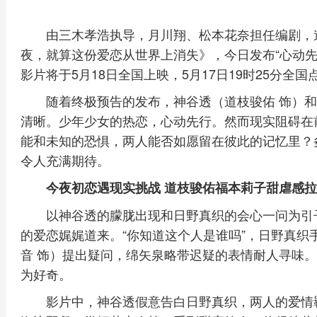
由三木孝浩执导，月川翔、松本花奈担任编剧，
夜，就算这份爱恋从世界上消失》，今日发布“心动先
影片将于5月18日全国上映，5月17日19时25分全
随着终极预告的发布，神谷透（道枝骏佑 饰）和
清晰。少年少女的热恋，心动先行。然而现实阻碍在
能和未知的恐惧，两人能否如愿留在彼此的记忆里？
令人充满期待。
今夜初恋遇现实挑战 道枝骏佑福本莉子甜虐感
以神谷透的朦胧出现和日野真织的会心一问为引
的爱恋娓娓道来。“你知道这个人是谁吗”，日野真织
音 饰）提出疑问，绵矢泉略带迟疑的表情耐人寻味
为好奇。
影片中，神谷透假意告白日野真织，两人的爱情