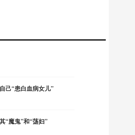
自己“患白血病女儿”
“魔鬼”和“荡妇”