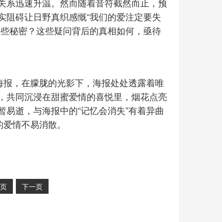
关系迅速升温。然而随着音符截然而止，预
实阻碍让日野真织感慨“我们的爱注定要失
哪些秘密？这些疑问背后的真相如何，亟待
极海报，在朦胧的光影下，海报处处透露着唯
，共同沉浸在甜蜜爱情的喜悦里，烟花点亮
易逝，与海报中的“记忆会消失”有着异曲
的爱情不易消散。
页
下一页