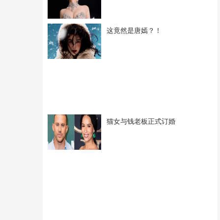
这竟然是唐嫣？！
猫女与钱老板正式订婚