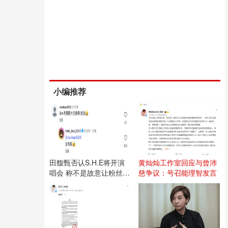
小编推荐
田馥甄否认S.H.E将开演
黄灿灿工作室回应与曾沛
唱会 称不是故意让粉丝失
慈争议：号召能理智发言
望