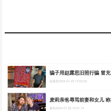
骗子用赵露思旧照行骗 冒充
赵露思
2024-07-25 10:52:32
麦莉亲爸辱骂前妻和女儿 称其
麦莉
2024-07-25 10:51:14