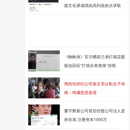
据文化课成绩由高到低依次录取
《蜘蛛侠》官方晒荷兰弟打戏花絮
疑似回应“打戏全靠替身”传闻
周杰伦经纪公司发文否认私生子传
闻：纯属恶意造谣
董宇辉新公司背后控股公司法人是
孙东旭 注册资本1000万