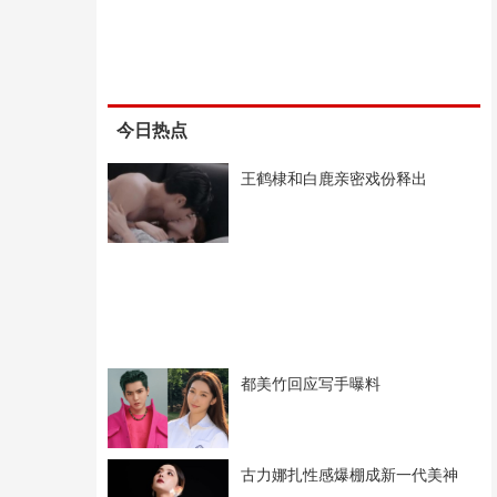
今日热点
王鹤棣和白鹿亲密戏份释出
都美竹回应写手曝料
古力娜扎性感爆棚成新一代美神