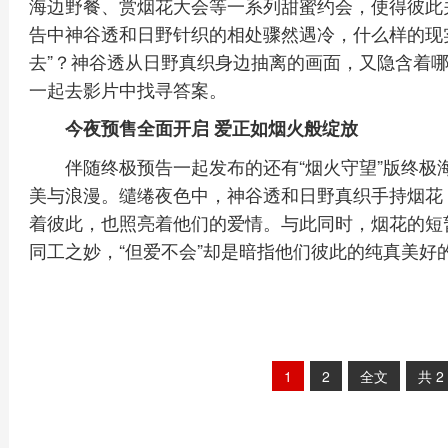
海边野餐、赏烟花大会等一系列甜蜜约会，使得彼此
告中神谷透和日野针织的相处骤然遇冷，什么样的现
去”？神谷透从日野真织身边抽离的画面，又隐含着
一起去影片中找寻答案。
今夜预售全面开启 爱正如烟火般绽放
伴随终极预告一起发布的还有“烟火守望”版终
美与浪漫。缱绻夜色中，神谷透和日野真织手持烟花
着彼此，也照亮着他们的爱情。与此同时，烟花的短暂
同工之妙，“但爱不会”却是暗指他们彼此的纯真美好
1
2
全文
共
2