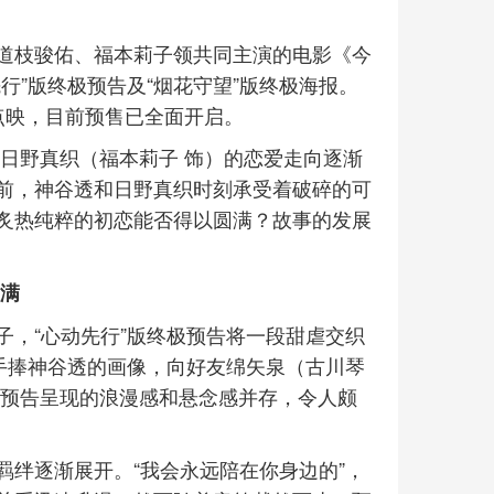
道枝骏佑、福本莉子领共同主演的电影《今
行”版终极预告及“烟花守望”版终极海报。
国点映，目前预售已全面开启。
日野真织（福本莉子 饰）的恋爱走向逐渐
前，神谷透和日野真织时刻承受着破碎的可
炙热纯粹的初恋能否得以圆满？故事的发展
拉满
子，“心动先行”版终极预告将一段甜虐交织
手捧神谷透的画像，向好友绵矢泉（古川琴
。预告呈现的浪漫感和悬念感并存，令人颇
羁绊逐渐展开。“我会永远陪在你身边的”，