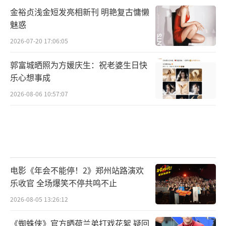
金裕贞浅金短发亮相新刊 明艳复古慵懒
魅惑
2026-07-20 17:06:05
郭富城晒照为方媛庆生：祝老婆生日快
乐心想事成
2026-08-06 10:57:07
电影《年会不能停！2》郑州站路演欢
乐收官 全场爆笑不停共鸣不止
2026-08-05 13:26:12
《蜘蛛侠》官方晒荷兰弟打戏花絮 疑回