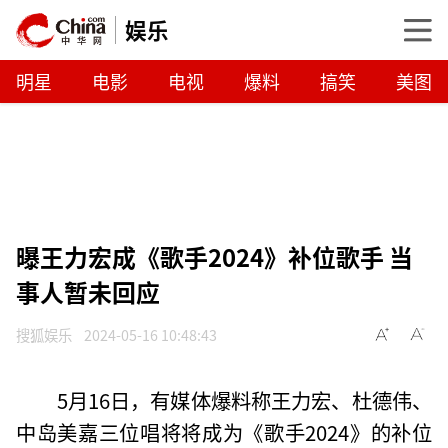
娱乐
明星
电影
电视
爆料
搞笑
美图
曝王力宏成《歌手2024》补位歌手 当
事人暂未回应
搜狐娱乐
2024-05-16 10:48:43
5月16日，有媒体爆料称王力宏、杜德伟、
中岛美嘉三位唱将将成为《歌手2024》的补位