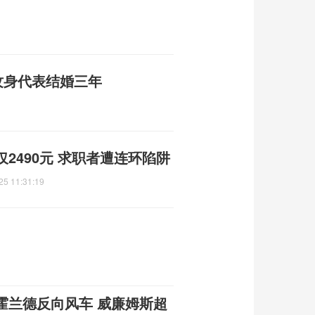
纹身代表结婚三年
2490元 求职者遭连环陷阱
25 11:31:19
霍兰德反向风车 威廉姆斯超