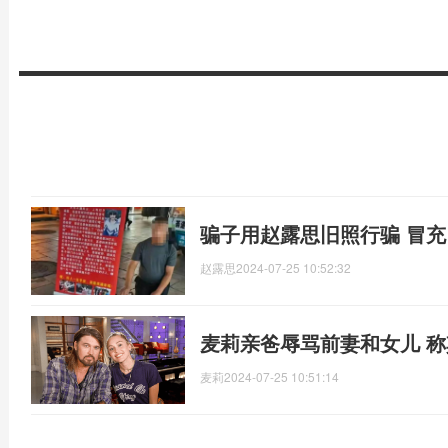
骗子用赵露思旧照行骗 冒充
赵露思
2024-07-25 10:52:32
麦莉亲爸辱骂前妻和女儿 称其
麦莉
2024-07-25 10:51:14