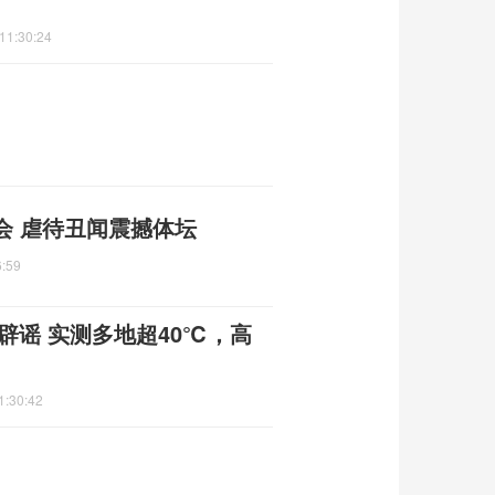
11:30:24
会 虐待丑闻震撼体坛
6:59
辟谣 实测多地超40℃，高
1:30:42