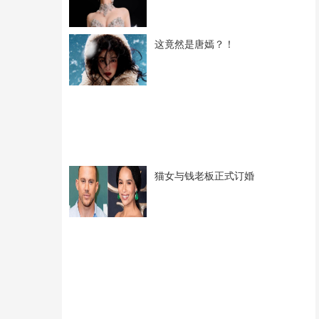
这竟然是唐嫣？！
猫女与钱老板正式订婚