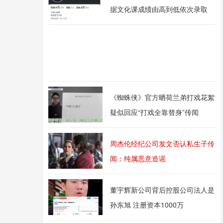
据文化课成绩由高到低依次录取
《蜘蛛侠》官方晒荷兰弟打戏花絮
疑似回应“打戏全靠替身”传闻
周杰伦经纪公司发文否认私生子传
闻：纯属恶意造谣
董宇辉新公司背后控股公司法人是
孙东旭 注册资本1000万