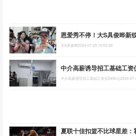
恩爱秀不停！大S具俊晔新
大S具俊晔
2024-07-25 10:50:36
中介高薪诱导招工基础工资仅
中介高薪诱导招工基础工资仅2490元
2024-07-
夏联十佳扣篮不比球星差：