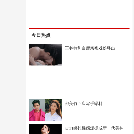
今日热点
王鹤棣和白鹿亲密戏份释出
都美竹回应写手曝料
古力娜扎性感爆棚成新一代美神