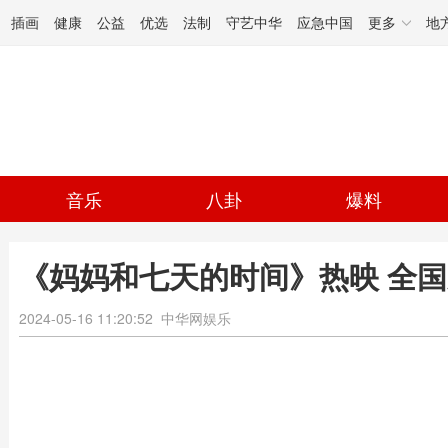
插画
健康
公益
优选
法制
守艺中华
应急中国
更多
地
音乐
八卦
爆料
《妈妈和七天的时间》热映 全
2024-05-16 11:20:52
中华网娱乐