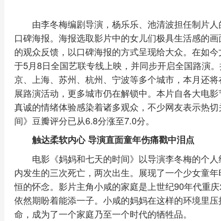
由李冬梅编剧导演，杨乐乐、池清波担任制片人
口碑海报。海报选取影片中的女儿们极具生活感的画
的观众反馈，以口碑海报的方式呈现给大众。在如今
于5月8日全国艺联专线上映，并同步开启全国路演
京、上海、苏州、杭州、宁波等多个城市，本月还将
展路演活动，更多城市仍在解锁中。本片自各大电影
真诚的情绪体验感染着诸多观众，不少网友表示热切
间》豆瓣评分已从6.8分涨至7.0分。
触达柔软内心 导演直面童年伤痛戳中泪点
电影《妈妈和七天的时间》以导演李冬梅的个人
内发生的三次死亡，两次出生。展现了一个少女童年
恒的怀念。影片主角小咸的家庭是上世纪90年代重
依然期盼着能添一子。小咸的妈妈在这样的环境里压
命，成为了一个家庭乃至一个时代的牺牲品。