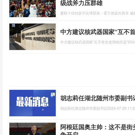
级战斧力压群雄
夏联十佳扣篮不比球星差：霍兰德反向风车 威
中方建议核武器国家“互不首
中方建议核武器国家“互不首先使用核武器”
202
胡志莉任湖北随州市委副书
胡志莉任湖北随州市委副书记
2024-07-25 11:3
阿根廷国奥主帅：这不是街
争开启