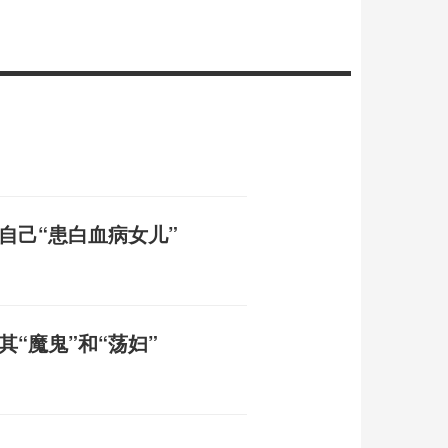
自己“患白血病女儿”
“魔鬼”和“荡妇”