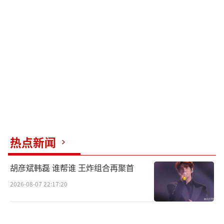
麟直言：“观影紧张刺激全程手心冒汗，故事
又燃又热血，虽然是老炮儿但是有一种少年
气，这样有血有肉有江湖的故事在银幕上难得
一见。”同样被感染到的演员合文俊坦
言：“《三叉戟》就像戳住了我的三叉神经，
太硬了，很够劲！”电影《三叉戟》正在火热
预售中，5月24日全国上映。
真实敢拍 大银幕生猛燃炸
热点新闻
硬核尺度 揭露人性黑暗与复杂
胡彦斌韩磊 谁帮谁 王炸组合再聚首
作为电影《三叉戟》全国首批观众，当天
2026-08-07 22:17:20
现场氛围燃炸。跟随着紧张刺激的剧情，不少
观众表示看到掌心出汗。肆无忌惮目中无人的
黑恶势力令人胆寒，铁钳拔牙、摩托车裂、钢