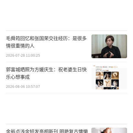
间所产生的化学反应深深吸引。
陈建斌董勇郝平梦幻联动
“三叉戟”数你最争气
毛舜筠回忆和张国荣交往经历：是很多
首映礼现场，电视剧版《三叉戟》陈建
情很重情的人
斌、董勇、郝平三位主演发来了一份特别问
2026-07-28 11:00:25
候，细心叮嘱影版“三叉戟”注意办案细节。
郭富城晒照为方媛庆生：祝老婆生日快
随后，影版“三叉戟”黄志忠、姜武、郭涛也
乐心想事成
向剧版的老三位致敬回礼，同时也是向奋战在
2026-08-06 10:57:07
一线的公安干警以及警察家属致以最崇高的敬
意。影剧“三叉戟”的梦幻联动引得现场阵阵
惊呼，将首映礼现场气氛推至高潮。
影片真实呈现警察家属在警察工作背后的
金裕贞浅金短发亮相新刊 明艳复古慵懒