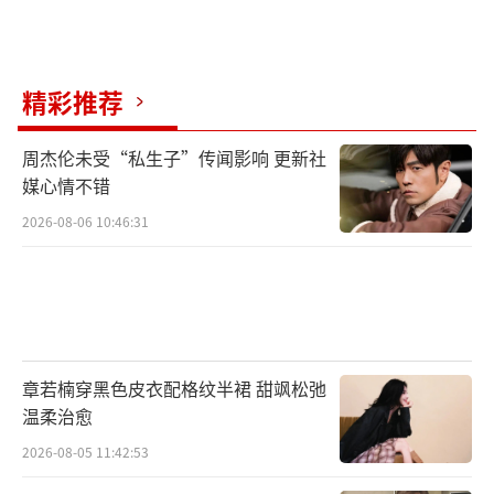
后有观众感慨：“近些年罪案题材的电影也有
很多，但是拍得这样真实的很难得，我又看到
了这种题材国产片的希望。金融题材诈骗在这
精彩推荐
些年是一个社会关注度很高的议题，这部电影
回应了这种社会期待，生活中很多人遭受过金
周杰伦未受“私生子”传闻影响 更新社
融方面的诈骗，甚至家破人亡，也希望这部电
媒心情不错
影会对大家有一些警示的作用。”
2026-08-06 10:46:31
电影《三叉戟》通过对崔铁军、徐国柱、
潘江海三位临近退休的老警察在面对罪恶时奋
不顾身投身一线的热血呈现，感染了无数现场
观众。导演高群书坦言：“现在很流行的一个
章若楠穿黑色皮衣配格纹半裙 甜飒松弛
状态是00后拼命想退休，60后退休了想拼命，
温柔治愈
其实我们都是一群退休了想拼命的人。”观众
2026-08-05 11:42:53
在这群老炮儿身上看到了那份纯粹的坚持。现