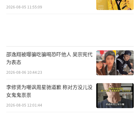
2026-08-05 11:55:09
得很尖锐很疯狂，诠释得非常好。”活动现
场，潘江海妻子的扮演者黄小蕾、罗洋的扮演
者马浴柯、廖俊丰的扮演者周云鹏、耿二冬的
扮演者柳小海、柳钢的扮演者胡晓光、国生的
扮演者白红标、铁锹的扮演者大斌哥、钱多多
邵逸翔被曝骗吃骗喝恐吓他人 吴宗宪代
的扮演者斯力更、大杂院老板娘的扮演者唐
为表态
可、崔斌的饰演者侯乐天也悉数到场，共同为
2026-08-06 10:44:23
《三叉戟》呐喊助威！
李修贤为嘲讽周星驰道歉 称对方没儿没
真实敢拍的现实犯罪爽片《三叉戟》由引
女鬼鬼祟祟
力影视投资有限公司、岩上影业（海南）有限
2026-08-05 12:01:44
公司、上海华人影业有限公司、上海力王影视
文化传媒有限公司出品，风再起时（青岛）影
业有限公司、煌程影业（上海）有限责任公