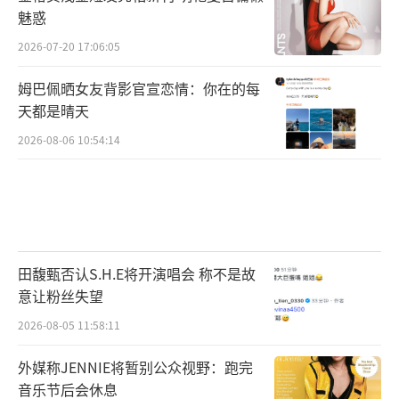
付出与牺牲，剧中警察角色面临的道德、情
魅惑
感、职责之间的冲突与抉择，以及家属的心路
2026-07-20 17:06:05
历程，格外触动在场的观众。当天更有观众现
姆巴佩晒女友背影官宣恋情：你在的每
场赠送“三叉戟”——年度最争气团队，现场激
天都是晴天
动表示：“你们重返一线跟年轻的小伙子们查
2026-08-06 10:54:14
案，跟犯罪分子搏斗，体力不行装备不全但是
丝毫不退缩。老炮儿的热血精神是很多年轻人
身上都看不到的，你们是最争气的老baby！”
当天，因工作未能来到现场的欧豪特意录
田馥甄否认S.H.E将开演唱会 称不是故
制祝福VCR表达自己对《三叉戟》的支持。谈
意让粉丝失望
到欧豪饰演的耿小青，导演现场吐露：“小青
2026-08-05 11:58:11
这个角色的性格非常锐利、无所畏惧、肆意妄
为，他代表着一个新兴势力，他要统治和控制
外媒称JENNIE将暂别公众视野：跑完
音乐节后会休息
这个世界，要消灭所有他仇恨的人，欧豪演绎