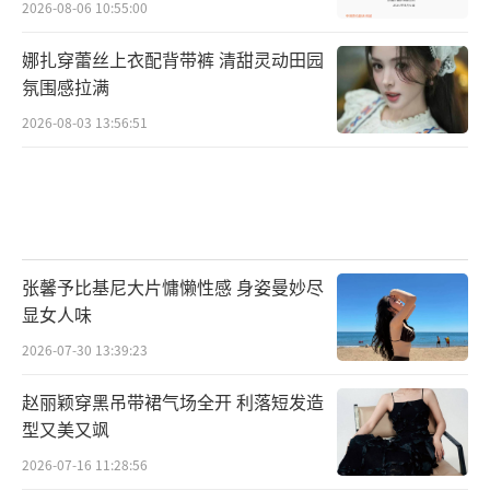
现场，老三位在谈到自己塑造的角色更是
2026-08-06 10:55:00
感受深刻，黄志忠坦言：“对于大背头而言，
娜扎穿蕾丝上衣配背带裤 清甜灵动田园
他内心有很多压抑的事情，在呈现这个人物的
氛围感拉满
时候有一个细节，是他的大茶缸子，这是他的
2026-08-03 13:56:51
一个抓手，也有一个缓冲地带，借助喝茶这个
动作来隐藏他内心的情感。”论及团队中的武
力输出，姜武表示：“我演的大棍子是刑警，
面对着大多数都是像鬼哥（邢佳栋 饰）这样的
人，所以他是处于一个非常灰色的地带，讲道
张馨予比基尼大片慵懒性感 身姿曼妙尽
显女人味
义又行事灵活。”作为预审的郭涛，谈到潘江
海这个角色说道：“大喷子跟那哥俩不太一
2026-07-30 13:39:23
样，他更多是靠智谋，更多是靠一些缜密心
赵丽颖穿黑吊带裙气场全开 利落短发造
思，灵敏的办案嗅觉和诡辩的头脑。”三位老
型又美又飒
戏骨的精湛演技使得现场观众无不被三叉戟之
2026-07-16 11:28:56