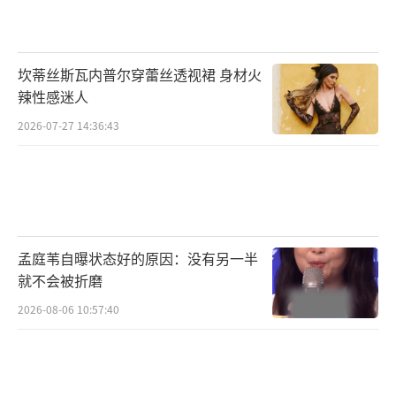
刀肉搏均令人震惊，而案件背后隐藏的幕后黑
手，其掌控的资源权力更是树大根深、盘根错
坎蒂丝斯瓦内普尔穿蕾丝透视裙 身材火
节，让“三叉戟”的办案过程层层受阻。大银
辣性感迷人
幕罕见撕开了如此真实的社会黑暗角落，让现
2026-07-27 14:36:43
场观众直呼：真敢拍！面对如此挑战，“三叉
戟”敢查敢探，深挖犯罪，势必浇灭犯罪分子
的嚣张气焰。生猛、狠辣的动作戏拳拳到肉，
真刀真枪的肉搏拼命让无数观众为老三位的破
案过程捏把汗。
孟庭苇自曝状态好的原因：没有另一半
就不会被折磨
影片根据“E租宝”真实案件改编，呈现了
2026-08-06 10:57:40
经济侦查办案过程中的难和险。这桩涉嫌300亿
赃款的金融诈骗案背后是无数个破碎的家庭。
影片真实反映了老百姓现实生活中的困境。映