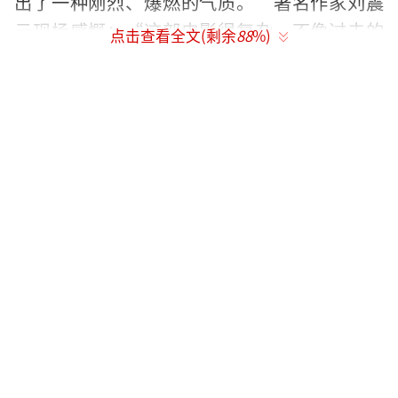
出了一种刚烈、爆燃的气质。”著名作家刘震
云现场感慨：“这部电影很复杂，不像过去的
点击查看全文(剩余
88
%)
警匪片警察是警察，黑恶势力是黑恶势力。这
部电影中他们之间可以交叉，这种独特的丰富
性特别好。”现场，除谈到影片的丰富性之
外，著名导演康洪雷也表示：“这部电影遒劲
有力、高导这部作品让我们看得特别解恨、解
气。”著名作家全勇先更是表示：“《三叉
戟》无论从故事，还有表演，呈现出老男人身
上的十足魅力，能把男性的这种荷尔蒙拍出来
很牛”。这种情绪不仅感染了现场的每一个观
众，同时也让在场的著名导演陈大明大呼精
彩，他表示：“影片中的三个人物很扎实立得
住，故事有后劲越来越精彩。”更有演员刘冠