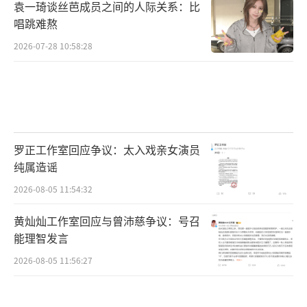
袁一琦谈丝芭成员之间的人际关系：比
场原著小说作者兼编剧吕铮也谈到：“之前20
唱跳难熬
多岁都是写的正当年的警察，但是从2011年开
2026-07-28 10:58:28
始，觉得老警察更承担着一种厚重，肩负着一
种使命感和宿命感。”影片中这种热血老炮儿
的精神更加值得敬佩。
“三叉戟”引现实共鸣 老炮儿的热血江湖
罗正工作室回应争议：太入戏亲女演员
纯属造谣
首映获赞：真实还原普通警察太扎心
2026-08-05 11:54:32
当天，现场有不少退休警察和警属前来观
黄灿灿工作室回应与曾沛慈争议：号召
影，看到影片中黄志忠、姜武、郭涛塑造的三
能理智发言
位有血有肉的警察形象，一位警属不禁感
2026-08-05 11:56:27
慨：“电影中描述的很多情节跟现实中也是一
样，因为警察这个职业本身就是工作充满了不