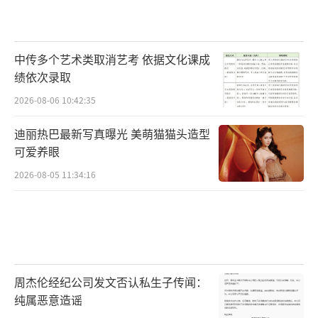
确定性，无论是工作的时间还是处理各种各样
的案件，包括遇到形形色色的人，这需要我们
家属给予很多的包容和理解。”其实每个警察
中传多个艺术类取消艺考 依据文化课成
绩依次录取
都是普通人，他们身上的制服就是坚守和信仰
的力量。影片中三位热血老炮儿虽临近退休，
2026-08-06 10:42:35
但对于自己警察这个职业本身的情怀和坚守依
迪丽热巴最新写真曝光 美萌猫猫头造型
旧纯粹且炽热。饰演徐国柱的姜武现场坦
可爱养眼
言：“我是真的觉得警察很伟大，我在拍戏的
2026-08-05 11:34:16
时候采访过一位刑警，他在一个大案结束以
后，开车到家门口却不敢下车，怕被打击报复
自己在车里睡了三宿才敢回家，真的不容易，
我觉得他们的生活远比影视剧更难，更辛
周杰伦经纪公司发文否认私生子传闻：
苦。”
纯属恶意造谣