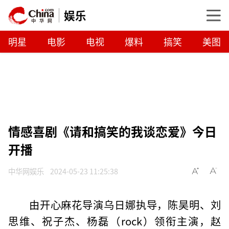
娱乐
明星
电影
电视
爆料
搞笑
美图
情感喜剧《请和搞笑的我谈恋爱》今日
开播
中华网娱乐
2024-05-23 11:25:38
由开心麻花导演乌日娜执导，陈昊明、刘
思维、祝子杰、杨磊（rock）领衔主演，赵