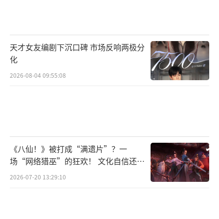
轻松幽默的喜剧故事，期待值满满。”
婚姻辩题探讨情感本质 喜剧外衣传递正向
天才女友编剧下沉口碑 市场反响两极分
价值
化
《请和搞笑的我谈恋爱》今日释出的终极
2026-08-04 09:55:08
预告围绕“可不可以不结婚”的辩题展开，正
反双方轮番上场，有人认为结婚是一场交易，
因为孤独所以选择结婚，但也有人认为，结婚
与否的本质在于如何看待只属于两个人的亲密
《八仙！》被打成“满遗片”？一
关系，剧集也通过一场辩论传递出核心的价值
场“网络猎巫”的狂欢！ 文化自信还是
取向——“不是为了结婚而结婚，而是想结婚才
焦虑？
2026-07-20 13:29:10
结婚”。开播海报则围绕“从心公司”的办公
室故事展开，在这个以相亲为核心业务的公司
里，员工们又会发生什么样的情感故事，答案