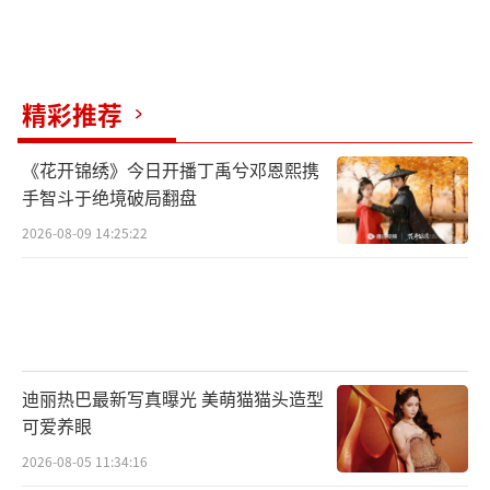
尽在今日播出的剧集中。
今日预告片看点十足，即将播出的剧情也
精彩推荐
是精彩纷呈。周沫参加母亲的婚礼却意外迟
到，在婚礼上认识了后爹的孙子江起，没想到
《花开锦绣》今日开播丁禹兮邓恩熙携
却被“小孩哥”撩到？“从心公司”全员变身
手智斗于绝境破局翻盘
情感黑洞，感情难题如何应对？更多精彩内容
2026-08-09 14:25:22
即将与观众见面。
《请和搞笑的我谈恋爱》由腾讯视频、开
心麻花影业联合出品，开心麻花影业制作、乌
日娜执导，王娟、汪海刚总监制，方芳担任总
迪丽热巴最新写真曝光 美萌猫猫头造型
制片人，刘倍贝、张莉担任制片人。5月23日12
可爱养眼
点起，该剧将在腾讯视频板凳单元全网独播，
2026-08-05 11:34:16