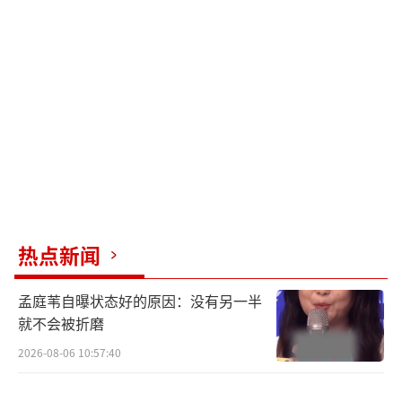
个人对人生的思考。
电影的成功也足以见证乌日娜在喜剧叙
事、剧情走向、人物塑造上的不俗功力。对她
而言，生活是她创作时重要的灵感来源，许多
喜剧桥段都有着生活原型，她希望通过喜剧作
品让观众珍视现实生活中的朋友、情义，乌日
娜也将这种态度放进了《请和搞笑的我谈恋
爱》的创作中。
热点新闻
同时，剧集集合了刘思维、杨磊（roc
孟庭苇自曝状态好的原因：没有另一半
k）、杨笠、小辣李嘉琦、刘迅、杨九郎、上官
就不会被折磨
喜爱、孙艺宁，以及开心麻花演员杜晓宇、黄
2026-08-06 10:57:40
才伦、吴昱瀚、冯满等一众出色的喜剧演员，
有网友表示“从演员阵容就能感受到这是一部