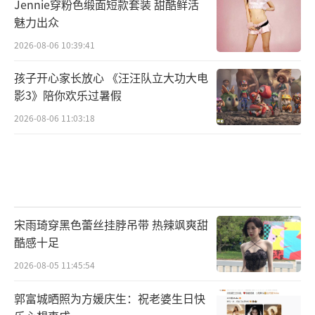
Jennie穿粉色缎面短款套装 甜酷鲜活
魅力出众
2026-08-06 10:39:41
孩子开心家长放心 《汪汪队立大功大电
影3》陪你欢乐过暑假
2026-08-06 11:03:18
宋雨琦穿黑色蕾丝挂脖吊带 热辣飒爽甜
酷感十足
2026-08-05 11:45:54
郭富城晒照为方媛庆生：祝老婆生日快