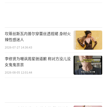
坎蒂丝斯瓦内普尔穿蕾丝透视裙 身材火
辣性感迷人
2026-07-27 14:36:43
李修贤为嘲讽周星驰道歉 称对方没儿没
女鬼鬼祟祟
2026-08-05 12:01:44