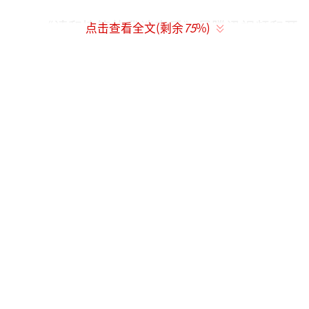
《请和搞笑的我谈恋爱》是腾讯视频和开
点击查看全文(剩余
75
%)
心麻花携手打造的国内首创记录式女性情感喜
剧，剧集通过轻松幽默的喜剧叙事，对当代都
市青年的人生抉择娓娓道来，记录了他们在面
对职场、情感、梦想时的不同立场，以此完成
对现实生活的激励和启迪。
自定档以来，《请和搞笑的我谈恋爱》的
主创班底就获得了网友的高度期待。新锐导演
乌日娜深耕喜剧领域，她所执导的喜剧电影
《末路狂花钱》票房突破6亿，成为五一档最大
黑马。这部电影在故事情节、角色塑造、喜剧
效果上非常贴近生活，但其背后传递的“趁活
着、要快乐”的价值观更是高于生活，引发每