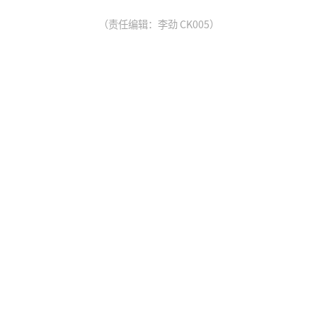
（责任编辑：李劲 CK005）