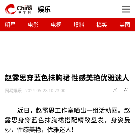
娱乐
明星
电影
电视
爆料
搞笑
美图
赵露思穿蓝色抹胸裙 性感美艳优雅迷人
网易娱乐
2024-05-28 10:23:00
近日，赵露思工作室晒出一组活动图。赵
露思身穿蓝色抹胸裙搭配精致盘发，身姿曼
妙，性感美艳，优雅迷人！