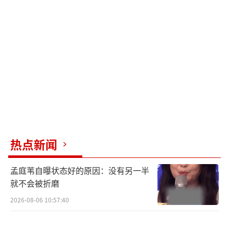
热点新闻
孟庭苇自曝状态好的原因：没有另一半
就不会被折磨
2026-08-06 10:57:40