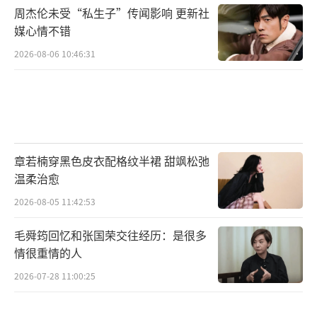
周杰伦未受“私生子”传闻影响 更新社
媒心情不错
2026-08-06 10:46:31
章若楠穿黑色皮衣配格纹半裙 甜飒松弛
温柔治愈
2026-08-05 11:42:53
毛舜筠回忆和张国荣交往经历：是很多
情很重情的人
2026-07-28 11:00:25