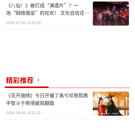
《八仙！》被打成“满遗片”？一
场“网络猎巫”的狂欢！ 文化自信还是
焦虑？
2026-07-20 13:29:10
精彩推荐
《花开锦绣》今日开播丁禹兮邓恩熙携
手智斗于绝境破局翻盘
2026-08-09 14:25:22