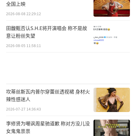
全国上映
2026-08-08 22:29:12
田馥甄否认S.H.E将开演唱会 称不是故
意让粉丝失望
2026-08-05 11:58:11
坎蒂丝斯瓦内普尔穿蕾丝透视裙 身材火
辣性感迷人
2026-07-27 14:36:43
李修贤为嘲讽周星驰道歉 称对方没儿没
女鬼鬼祟祟