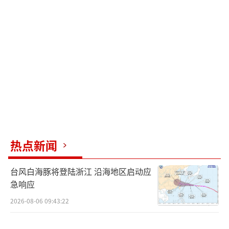
菲猫家族》在带来不分年龄的轻松与快乐的同
时，加菲猫与家人朋友们的相处也同样让孩子
们懂得沟通、理解与陪伴的重要；而在小朋友
们的眼中，加菲猫形象可爱讨喜又逗趣，他们
既羡慕加菲猫在家里无忧无虑的简单生活，也
向往加菲猫与家人们在户外无畏无惧的冒险享
乐。
“溯源又创新”引发橘色风暴 观众：“轻
松欢乐交织温暖疗愈”
热点新闻
暌违18年重归内地银幕，电影《加菲猫家
台风白海豚将登陆浙江 沿海地区启动应
族》此次将故事从加菲猫拓展至加菲猫家族，
急响应
展现了加菲猫因意外与生父维克重逢，在被迫
2026-08-06 09:43:22
进行的猫飞狗跳冒险中，父子逐渐揭开心结的