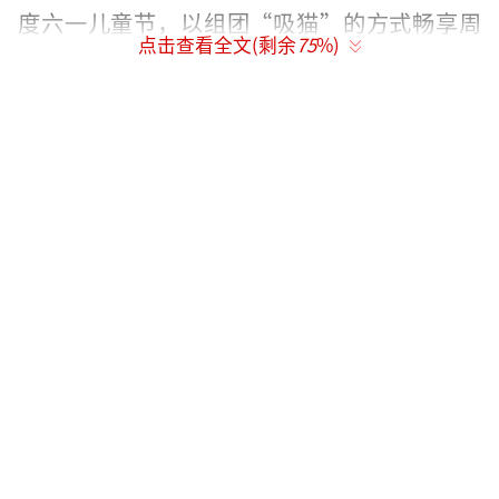
度六一儿童节，以组团“吸猫”的方式畅享周
点击查看全文(剩余
75
%)
末的轻松时刻。有观众集体统一着装，身着加
菲猫同款橘色的服装或佩戴橘色饰品观影，将
现场打造成“橘色海洋”；有一家三口拿着大
中小型号的加菲猫立牌合影拍照，一秒加
入“加菲猫家族”；还有家长以彩绘妆的方式
将孩子“变身”慵懒小猫，沉浸式加入加菲猫
欢乐的冒险之旅。一位小男孩更是在现场模仿
加菲猫的样子“躺倒在地”，尽显慵懒松弛，
也令看到这一幕的观众网友调侃道：“这松弛
感仿佛加菲猫附体！”
映后的互动环节中，家长和孩子则分享了
不同视角的观感。对于家长们来说，电影《加