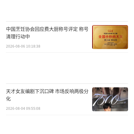
过程。影片一上映便在引发“橘色风暴”，收
获亮眼票房表现并引发观众热议，有观众称赞
故事“溯源又创新”称：“既保持了印象中加
中国烹饪协会回应费大厨称号评定 称号
菲猫讨厌周一、好吃爱睡、金句不断的设定，
清理行动中
让人找回童年的快乐；又惊喜地将幼年加菲猫
2026-08-06 10:18:38
与猫父亲维克的形象搬上银幕，让人眼前一
亮，越看越喜欢。”有养宠观众更注重“铲屎
官”乔恩与加菲猫之间的情感连接，称：“看
到手机密码是加菲猫的生日时会心一笑，小小
的细节都展现出乔恩对加菲猫的爱，被这种小
天才女友编剧下沉口碑 市场反响两极分
小的细节打动。”
化
2026-08-04 09:55:08
而在轻松解压的故事风格外，加菲猫与父
亲维克之间从存在隔阂到彼此理解的过程也令
许多观众印象深刻。有观众用“看到了情感的