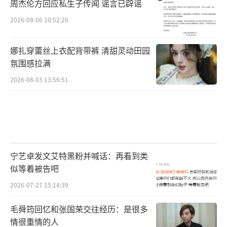
周杰伦方回应私生子传闻 谣言已辟谣
2026-08-06 10:52:26
娜扎穿蕾丝上衣配背带裤 清甜灵动田园
氛围感拉满
2026-08-03 13:56:51
宁艺卓发文艾特黑粉并喊话：再看到类
似等着被告吧
2026-07-27 15:14:39
毛舜筠回忆和张国荣交往经历：是很多
情很重情的人