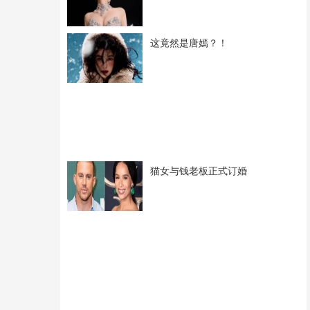
这竟然是唐嫣？！
猫女与钱老板正式订婚