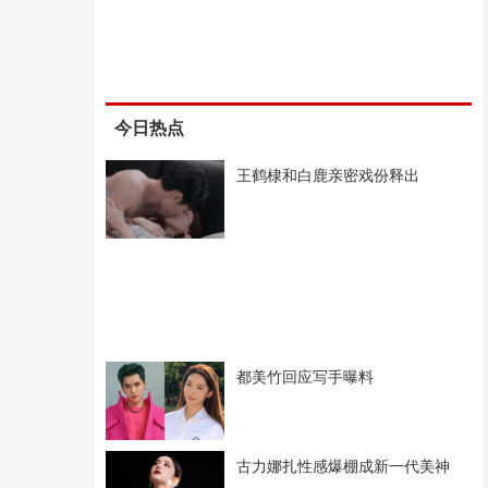
今日热点
王鹤棣和白鹿亲密戏份释出
都美竹回应写手曝料
古力娜扎性感爆棚成新一代美神