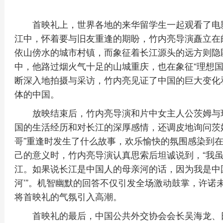
首映礼上，世界各地的来华留学生一起观看了电
江中，怀着要与旧友重逢的期盼，竹内亮导演矗立在
依山傍水的城市村镇，而象征着长江源头的远方则隐匿
中，他路过烟火气十足的山城重庆，也在象征“理想国
断深入地拍摄与采访，竹内亮见证了中国的巨大变化
体的中国。
放映结束后，竹内亮导演和片中女主人公茨姆与
国的生活经历和对长江的深厚感情，还调皮地询问茨
哥”重逢时发生了什么故事，欢乐愉快的氛围感染到
己的意义时，竹内亮导演认真思索后坦诚说到，“我
江。如果说长江是中国人的母亲河的话，因为我是中
河’”。机智幽默的回答不仅引发全场激动鼓掌，许诺
将首映礼的气氛引入高潮。
首映礼的最后，中国公共外交协会会长吴海龙、