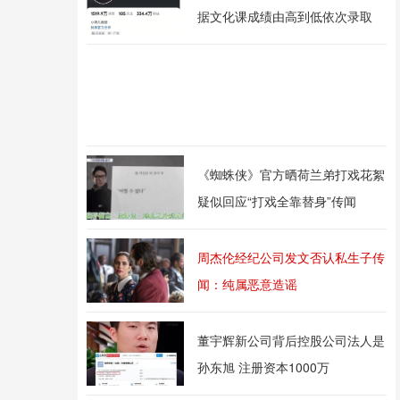
据文化课成绩由高到低依次录取
《蜘蛛侠》官方晒荷兰弟打戏花絮
疑似回应“打戏全靠替身”传闻
周杰伦经纪公司发文否认私生子传
闻：纯属恶意造谣
董宇辉新公司背后控股公司法人是
孙东旭 注册资本1000万