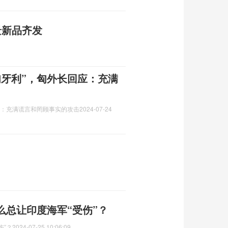
景新品齐发
匈牙利”，匈外长回应：充满
应：充满谎言和罔顾事实的攻击
2024-07-24
么总让印度海军“受伤”？
伤”？
2024-07-25 10:06:09