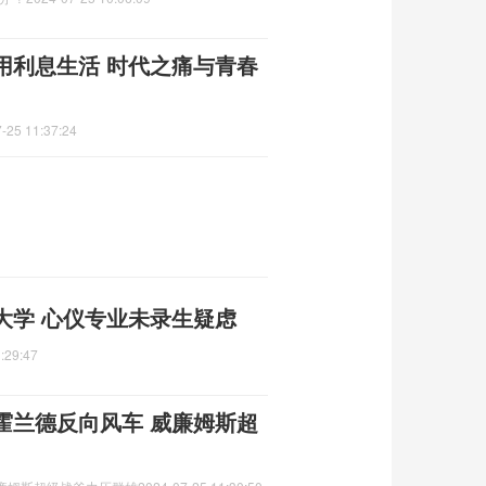
用利息生活 时代之痛与青春
-25 11:37:24
大学 心仪专业未录生疑虑
:29:47
霍兰德反向风车 威廉姆斯超