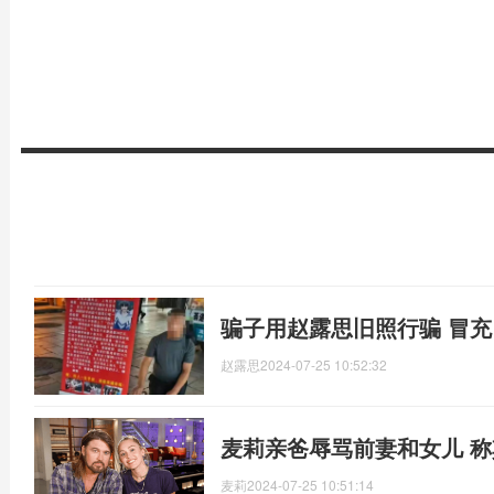
骗子用赵露思旧照行骗 冒充
赵露思
2024-07-25 10:52:32
麦莉亲爸辱骂前妻和女儿 称其
麦莉
2024-07-25 10:51:14