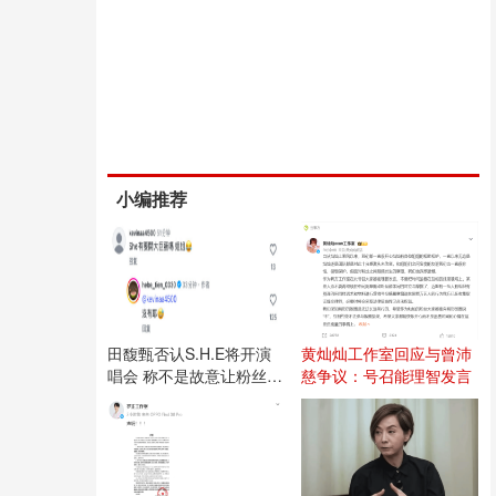
小编推荐
田馥甄否认S.H.E将开演
黄灿灿工作室回应与曾沛
唱会 称不是故意让粉丝失
慈争议：号召能理智发言
望