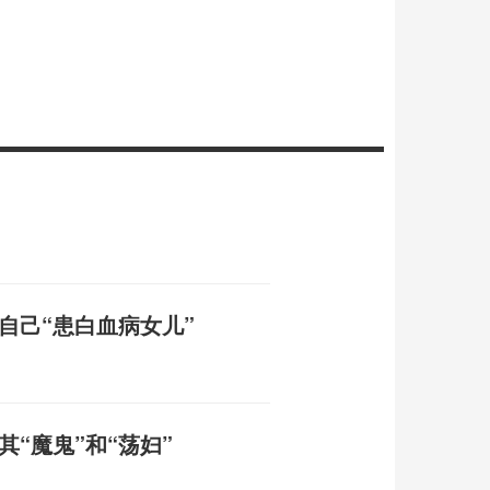
自己“患白血病女儿”
“魔鬼”和“荡妇”