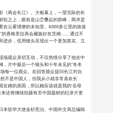
影《再会长江》。大银幕上，一望无际的长
邮轮之上，眼前是山峦叠起的群峰，两岸是
在云雾缥缈的未知里。6300多公里的旅途
”的香格里拉再会藏族好友茨姆……通过不
和进步，也用镜头呈现出一个更加真实、立
现场观众亲切互动，不仅热情分享了他在中
姆，片中最后一个镜头和十年未见的“冬冬
在场每一位观众。在回答观众提问长江对自
虽然不是中国人，但我从小就非常喜欢长
国女婿的原因，所以她应该就是我的‘岳母
未来还将继续拍摄有关中国题材的纪录片更
日本驻华大使金杉宪治、中国外文局总编辑