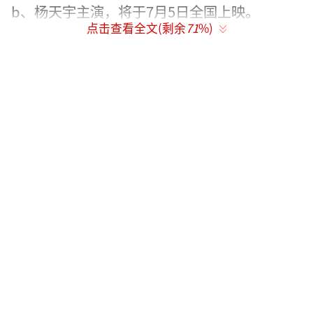
b、杨天宇主演，将于7月5日全国上映。
点击查看全文(剩余
71
%)
真爆破·挑战从影以来最近爆破点 在火光
中带来最震撼的观感！
在新发布“无特效”动作特辑中，身为影
片动作指导的谢霆锋为了呈现最真实的爆破场
景，精心设计连续爆炸点，其中爆炸高度甚至
达到了10米高，带领刘雅瑟上演真正的“穿越
火线”。让观众有最真实、震撼的观影体验，
感受经典动作电影的质感与张力。不仅如此，
在火箭弹爆破场景中，谢霆锋更是完成了从影
以来最近爆破点的挑战，即使爆炸点距离自己
只有1米，即使可以切身感受到炸弹爆炸带来的
滚烫冲击力，他依旧坚持多次拍摄并达到完美