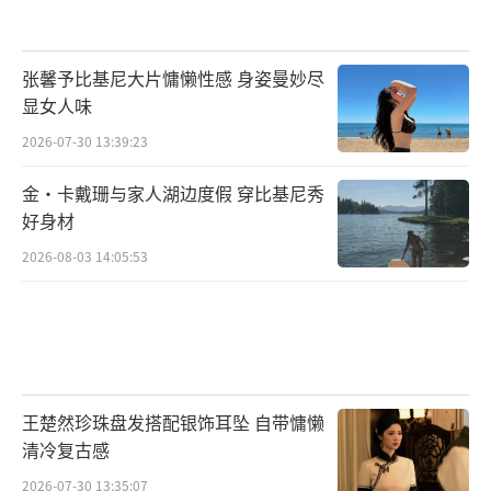
张馨予比基尼大片慵懒性感 身姿曼妙尽
显女人味
2026-07-30 13:39:23
金·卡戴珊与家人湖边度假 穿比基尼秀
好身材
2026-08-03 14:05:53
王楚然珍珠盘发搭配银饰耳坠 自带慵懒
清冷复古感
2026-07-30 13:35:07