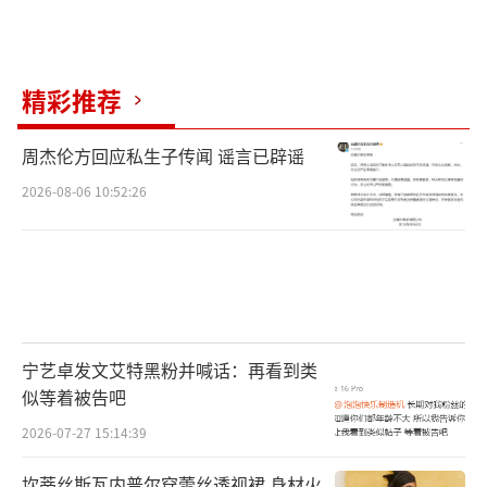
文影视文化传媒有限公司、新丽传媒集团有限
公司出品，上海淘票票影视文化有限公司、北
京上狮文化集团有限公司、北京微梦创科网络
精彩推荐
技术有限公司、华文映像（北京）影业有限公
司、新丽国际传媒有限公司联合出品，将于7月
周杰伦方回应私生子传闻 谣言已辟谣
5日全国上映。
（责任编辑：李劲 CK005）
2026-08-06 10:52:26
宁艺卓发文艾特黑粉并喊话：再看到类
似等着被告吧
2026-07-27 15:14:39
坎蒂丝斯瓦内普尔穿蕾丝透视裙 身材火