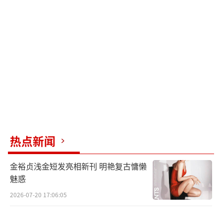
呈现。“自己不放心把最危险的给别人”，作
为动作指导的谢霆锋也无时不刻关注着每一场
爆破戏的安全问题，因此在每一次爆破前都会
与工作人员沟通并精准测量安全爆炸点，反复
走位，在保证安全的前提下进行最真实震撼的
拍摄。在刘雅瑟因为拍摄时没有跟上导致面部
被“炸黑”时，谢霆锋第一时间安排现场医护
人员对其进行紧急救治，同时感叹并夸赞刘雅
瑟拍戏时的认真与勇敢，“现在这个年代很少
热点新闻
这样真来”，坚持真实地呈现在影片中也更显
金裕贞浅金短发亮相新刊 明艳复古慵懒
珍贵。
魅惑
真棍打·设计张学友兵器首秀 在致敬经典
2026-07-20 17:06:05
中打出王炸！