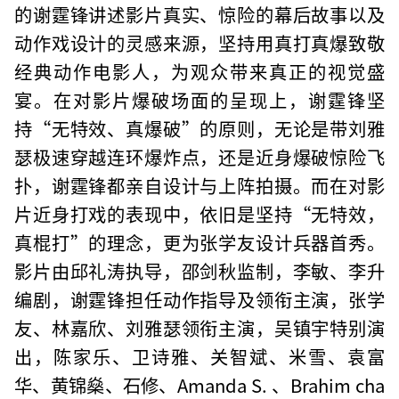
的谢霆锋讲述影片真实、惊险的幕后故事以及
动作戏设计的灵感来源，坚持用真打真爆致敬
经典动作电影人，为观众带来真正的视觉盛
宴。在对影片爆破场面的呈现上，谢霆锋坚
持“无特效、真爆破”的原则，无论是带刘雅
瑟极速穿越连环爆炸点，还是近身爆破惊险飞
扑，谢霆锋都亲自设计与上阵拍摄。而在对影
片近身打戏的表现中，依旧是坚持“无特效，
真棍打”的理念，更为张学友设计兵器首秀。
影片由邱礼涛执导，邵剑秋监制，李敏、李升
编剧，谢霆锋担任动作指导及领衔主演，张学
友、林嘉欣、刘雅瑟领衔主演，吴镇宇特别演
出，陈家乐、卫诗雅、关智斌、米雪、袁富
华、黄锦燊、石修、Amanda S. 、Brahim cha