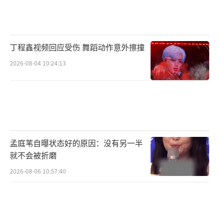
片中不仅有精彩的爆破戏，更有惊喜的对
打场面。在影片中，谢霆锋为张学友设计了双
棍对打戏。作为银幕兵器首秀，张学友在谢霆
丁程鑫视频回应受伤 舞蹈动作意外擦撞
锋“你要毫不留情”打的引导下，在一招一式
2026-08-04 10:24:13
中逐渐打出气势。谢霆锋谈到此次担任动作指
导运用到的爆破设计与高空技能是“深受陈木
胜导演”与“成家班”的影响与启发，致敬经
典动作电影人的同时也将真实的拍摄做到极
致，为观众带来真正的动作电影。谢霆锋认
孟庭苇自曝状态好的原因：没有另一半
为，“而我觉得，能够自己去做这些动作，出
就不会被折磨
来效果是完全不一样的。”
2026-08-06 10:57:40
电影《海关战线》由英皇（北京）影视文
化传媒有限公司、英皇影业有限公司、天津阅