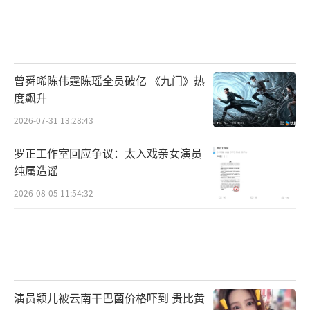
曾舜晞陈伟霆陈瑶全员破亿 《九门》热
度飙升
2026-07-31 13:28:43
罗正工作室回应争议：太入戏亲女演员
纯属造谣
2026-08-05 11:54:32
演员颖儿被云南干巴菌价格吓到 贵比黄