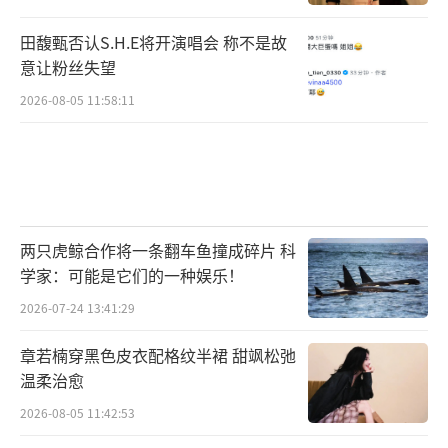
田馥甄否认S.H.E将开演唱会 称不是故
意让粉丝失望
2026-08-05 11:58:11
两只虎鲸合作将一条翻车鱼撞成碎片 科
学家：可能是它们的一种娱乐！
2026-07-24 13:41:29
章若楠穿黑色皮衣配格纹半裙 甜飒松弛
温柔治愈
2026-08-05 11:42:53