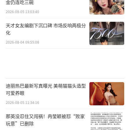
金仍连吃三碗
2026-08-05 13:03:40
天才女友编剧下沉口碑 市场反响两极分
化
2026-08-04 09:55:08
迪丽热巴最新写真曝光 美萌猫猫头造型
可爱养眼
2026-08-05 11:34:16
那英没忍住又闯祸！冉莹颖被怼“败家
玩意”已删除