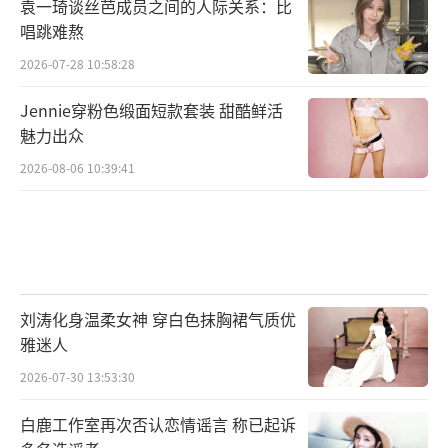
袁一琦谈丝芭成员之间的人际关系：比
唱跳难熬
2026-07-28 10:58:28
Jennie穿粉色缎面短款套装 甜酷鲜活
魅力出众
2026-08-06 10:39:41
刘涛化身温柔女神 穿白色抹胸裙气质优
雅迷人
2026-07-30 13:53:30
白鹿工作室再次否认恋情谣言 称已起诉