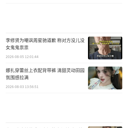
李修贤为嘲讽周星驰道歉 称对方没儿没
女鬼鬼祟祟
2026-08-05 12:01:44
娜扎穿蕾丝上衣配背带裤 清甜灵动田园
氛围感拉满
2026-08-03 13:56:51