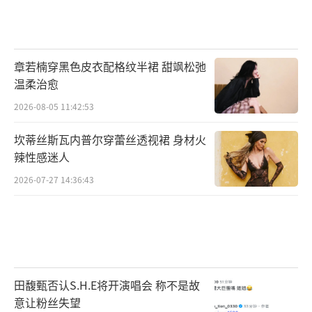
章若楠穿黑色皮衣配格纹半裙 甜飒松弛
温柔治愈
2026-08-05 11:42:53
坎蒂丝斯瓦内普尔穿蕾丝透视裙 身材火
辣性感迷人
2026-07-27 14:36:43
田馥甄否认S.H.E将开演唱会 称不是故
意让粉丝失望