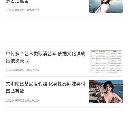
多名造谣者
2026-08-06 10:58:39
中传多个艺术类取消艺考 依据文化课成
绩依次录取
2026-08-06 10:42:35
文淇晒比基尼度假照 化身性感辣妹身材
凹凸有致
2026-08-03 14:16:20