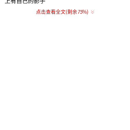
上有自己的影子
点击查看全文(剩余
75
%)
角色深受观众喜爱：在小狗和机器人身上
学会了好好告别
特辑中，巴勃罗·贝格尔回忆，2010年自
己初次阅读萨拉·瓦伦的原著漫画时，心生无
限喜爱，他用“吞下去”形容故事的引人入
胜。导演表示，相比漫画，影片增添了新的故
事线、场景和角色。萨拉·瓦伦认为导演的改
编充满了创造力，她表示：“他的故事版本非
常有趣，我很喜欢。”同时，萨拉·瓦伦专门
为中国观众送上一幅亲笔手绘，手绘画上是小
狗与机器人吃着爆米花看着电影的画面，他们
沉浸在欢乐惬意的氛围中，手绘上的一行