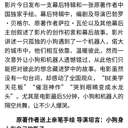
影片今日发布一支幕后特辑和一张原著作者中
国独家手绘。幕后特辑中，编剧及导演巴勃罗
·贝格尔、原著作者萨拉·瓦伦以及其他幕后
主创叙述了影片的创作初衷和幕后故事。影片
讲述一只孤独的小狗遇到了一个机器人，偌大
的城市中，他们相互依靠、温暖彼此，然而一
次意外让小狗和机器人遗憾错过，从此他们只
能把对彼此的想念藏进梦中的故事。电影虽然
没有一句台词，却感动了全国观众，“BE美学
天花板”“催泪神作”“哭到眼睛变成水龙
头”。尤其是电影最后5分钟，小狗和机器人的
隔空共舞，让不少人爆哭。
原著作者送上亲笔手绘 导演坦言：小狗身