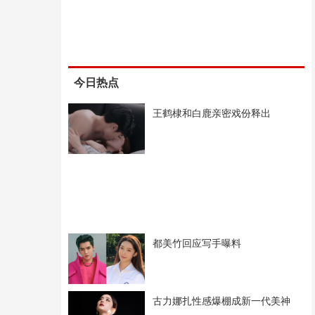
今日热点
王鹤棣和白鹿亲密戏份释出
都美竹回应写手曝料
古力娜扎性感爆棚成新一代美神