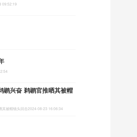
3 09:52:19
年
12:54
鹈鹕兴奋 鹈鹕官推晒其被帽
晒其被帽镜头回击
2024-08-23 16:06:34