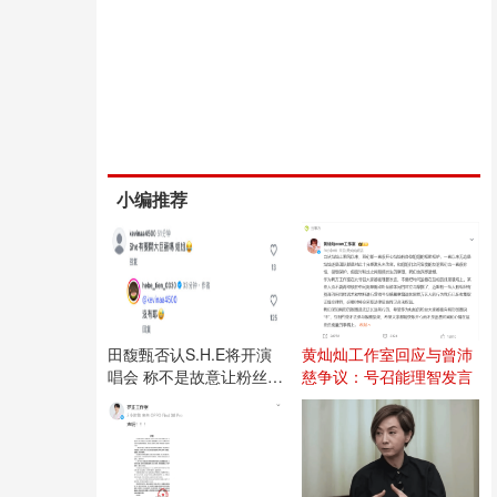
小编推荐
田馥甄否认S.H.E将开演
黄灿灿工作室回应与曾沛
唱会 称不是故意让粉丝失
慈争议：号召能理智发言
望