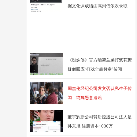
据文化课成绩由高到低依次录取
《蜘蛛侠》官方晒荷兰弟打戏花絮
疑似回应“打戏全靠替身”传闻
周杰伦经纪公司发文否认私生子传
闻：纯属恶意造谣
董宇辉新公司背后控股公司法人是
孙东旭 注册资本1000万