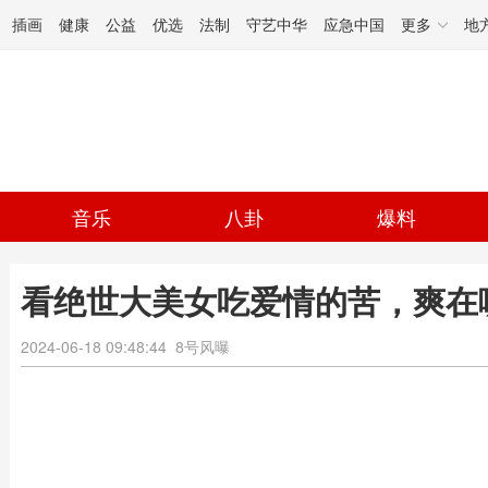
插画
健康
公益
优选
法制
守艺中华
应急中国
更多
地
音乐
八卦
爆料
看绝世大美女吃爱情的苦，爽在哪
2024-06-18 09:48:44
8号风曝