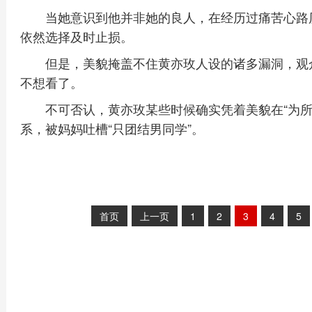
当她意识到他并非她的良人，在经历过痛苦心路
依然选择及时止损。
但是，美貌掩盖不住黄亦玫人设的诸多漏洞，观
不想看了。
不可否认，黄亦玫某些时候确实凭着美貌在“为所
系，被妈妈吐槽“只团结男同学”。
首页
上一页
1
2
3
4
5