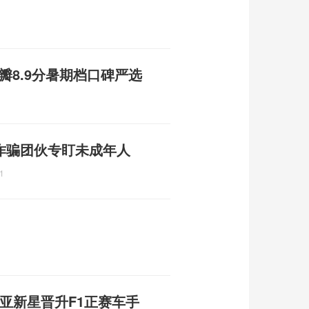
瓣8.9分暑期档口碑严选
诈骗团伙专盯未成年人
1
大利亚新星晋升F1正赛车手