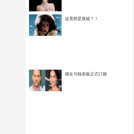
这竟然是唐嫣？！
猫女与钱老板正式订婚