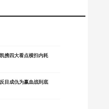
俊凯携四大看点横扫内耗
弟反目成仇为赢血战到底