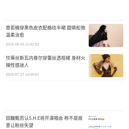
章若楠穿黑色皮衣配格纹半裙 甜飒松弛
温柔治愈
2026-08-05 11:42:53
坎蒂丝斯瓦内普尔穿蕾丝透视裙 身材火
辣性感迷人
2026-07-27 14:36:43
田馥甄否认S.H.E将开演唱会 称不是故
意让粉丝失望