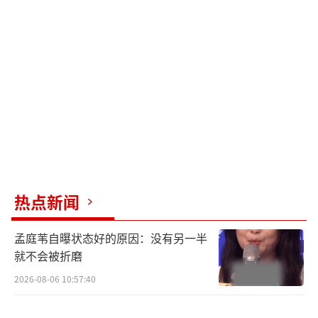
报也延续了《航海王》系列欢乐冒险的风格，
草帽一伙集体上演“丛林逃生”。因巨型怪兽
的追赶，众人满脸惊恐、拼命奔逃，而路飞却
神情激动，仿佛对冒险充满期待。究竟在这
个“不谈智慧和能力，只谈强弱”的世界，草
帽一伙该如何制胜？8月23日，属于这个夏天的
极限战斗就此打响！
航海王系列口碑最佳，欢迎全体海米来
热点新闻
到“强者的世界”
孟庭苇自曝状态好的原因：没有另一半
作为“航海王”系列的经典作品，《航海
就不会被折磨
王：强者天下》由原作作者尾田荣一郎首次担
2026-08-06 10:57:40
任制作总指挥和情节创作，深受全球海米的喜
爱，自2009年在日本上映至今，粉丝们的关注