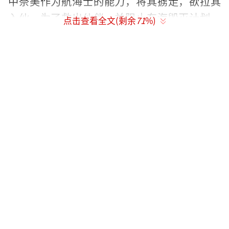
中奈美作为航海士的能力，将其掳走，欲拉其
入伙。为了救出伙伴，并阻止东海毁灭计划，
点击查看全文(剩余
71
%)
路飞和伙伴们将和史上最强大的敌人展开对
决……
今日发布的定档预告，“传说中的海
盗”金狮子西奇邪恶登场，作为曾与海盗王高
路·D·罗杰拼杀争霸、将自己的双脚砍掉而逃
出海军监狱的强大存在，他发誓要向这个世界
复仇。面对西奇的暗黑统治，路飞等人挺身而
出与其抗衡，在这场殊死搏斗中，伙伴们团魂
迸发，彼此守护，而受西奇控制的变异动物们
也暴虐成性，更让众人腹背受敌，预告结尾，
路飞高喊“我不会再让你为所欲为了”，也为
最终的对战留足悬念。今日一同发布的定档海