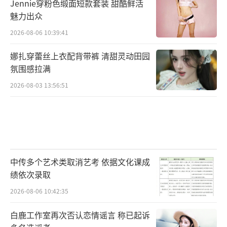
Jennie穿粉色缎面短款套装 甜酷鲜活
魅力出众
2026-08-06 10:39:41
娜扎穿蕾丝上衣配背带裤 清甜灵动田园
氛围感拉满
2026-08-03 13:56:51
中传多个艺术类取消艺考 依据文化课成
绩依次录取
2026-08-06 10:42:35
白鹿工作室再次否认恋情谣言 称已起诉