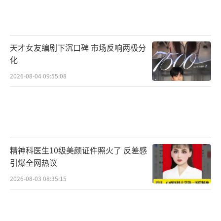
与好评不断，在豆瓣平台上也有8.7的高分，为
该系列剧场版最高分。“所有剧场版中最令人
兴奋的一部”，“最不能在大银幕上错过的剧
天才女友编剧下沉口碑 市场反响两极分
场版”，“原作作者亲自操刀果然不一
化
样”，“系列最帅，西装亮相是永远的名场
2026-08-04 09:55:08
面”，草帽一伙展现的高燃团魂、决不放弃的
热血故事、对抗世界的少年勇气、坚持梦想的
精神内核，织就了无数粉丝的美好回忆。今日
官宣定档，更激发粉丝们的热血情怀，让人期
精神科医生10级美颜证件照火了 反差感
待会有哪些新的银幕感受和惊喜。
引爆全网热议
电影《航海王：强者天下》由中国电影集
2026-08-03 08:35:15
团公司进口， 华夏电影发行有限责任公司发
行，长影集团译制片制作有限责任公司译制，