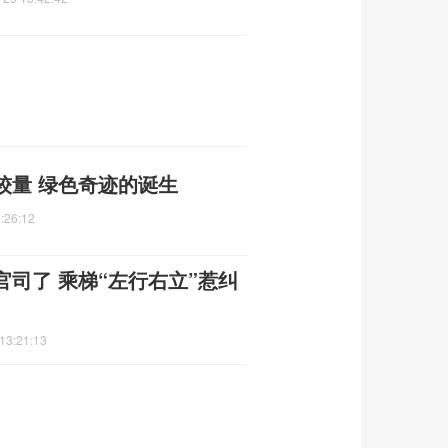
较量 绿色奇迹的诞生
:26:12
司了 乘梯“左行右立”惹纠
13:21:13