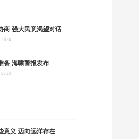
协商 强大民意渴望对话
:46:40
准备 海啸警报发布
:59:26
些意义 迈向远洋存在