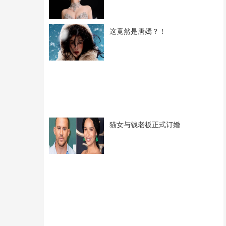
这竟然是唐嫣？！
猫女与钱老板正式订婚