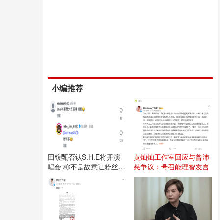
小编推荐
田馥甄否认S.H.E将开演
黄灿灿工作室回应与曾沛
唱会 称不是故意让粉丝失
慈争议：号召能理智发言
望