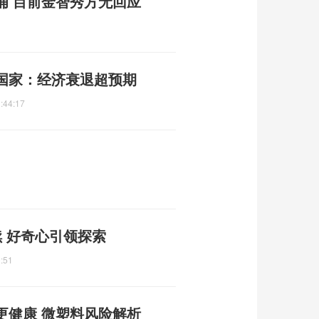
捕 目前金智秀方无回应
国家：经济衰退超预期
:44:17
 好奇心引领探索
:51
更健康 微塑料风险解析