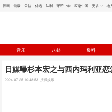
插画
健康
公益
优选
法制
守艺中华
应急中国
更多
地
音乐
八卦
爆料
日媒曝杉本宏之与西内玛利亚恋爱
2024-07-25 10:48:53
搜狐娱乐