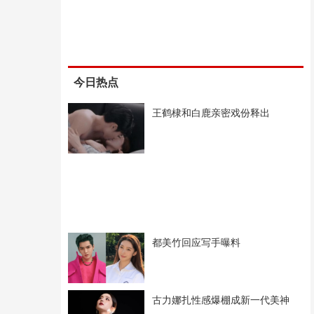
今日热点
王鹤棣和白鹿亲密戏份释出
都美竹回应写手曝料
古力娜扎性感爆棚成新一代美神