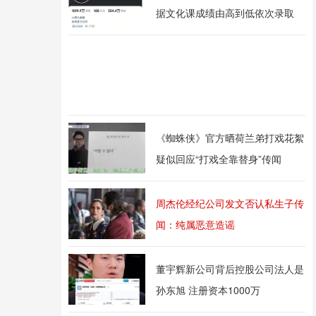
据文化课成绩由高到低依次录取
《蜘蛛侠》官方晒荷兰弟打戏花絮
疑似回应“打戏全靠替身”传闻
周杰伦经纪公司发文否认私生子传
闻：纯属恶意造谣
董宇辉新公司背后控股公司法人是
孙东旭 注册资本1000万