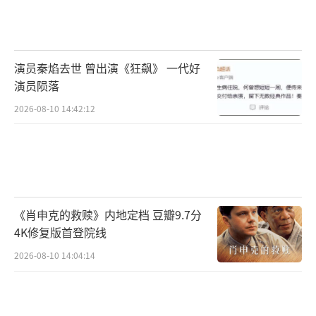
人造智能的未来之间，而这样的过去和未来都
想要杀掉我们。人类既无法前进，又不能回
头。”
演员秦焰去世 曾出演《狂飙》 一代好
演员陨落
这部剧将探讨的则是“不平等”，把被派
2026-08-10 14:42:12
去干脏活的人，跟派遣他们的人摆在一起。霍
利表示：“你会看到：当如今我们深陷的不平
等状况无法解决的时候，将会发生什么。如果
我们这个社会不懂得如何去支持彼此，传播财
富，那么降临到我们头上的会是什么？
《肖申克的救赎》内地定档 豆瓣9.7分
（责任编
4K修复版首登院线
辑：0935）
2026-08-10 14:04:14