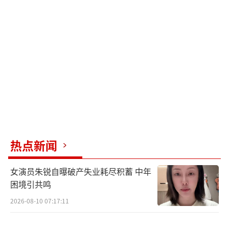
而出；在它逃走后，迅速长大并杀死了多名船
员。蕾普利准尉也发现了韦兰-尤坦尼集团秘密
指派飞船上的人造人艾什运输异形生物回地球
研究，在制服并杀死艾什后，船上的幸存者只
剩蕾普利一人，她最终成功将异形卷入引擎内
烧死。事件过后，蕾普利和猫咪琼斯进入休
眠，让飞船继续向地球返航。
此外《异形》剧集也在制作中，该剧由
热点新闻
《冰血暴》《大群》主创霍利打造，他曾透露
故事设定在地球上，不是雷普利做主角的故
女演员朱锐自曝破产失业耗尽积蓄 中年
事，而是像那些《异形》电影一样继续深入探
困境引共鸣
索人性：“20世纪的《异形》电影一直是伟大
2026-08-10 07:17:11
的怪兽片，又不只是怪兽片。它们讲的是人
性：人性被困在我们原始的、寄生性的过去和