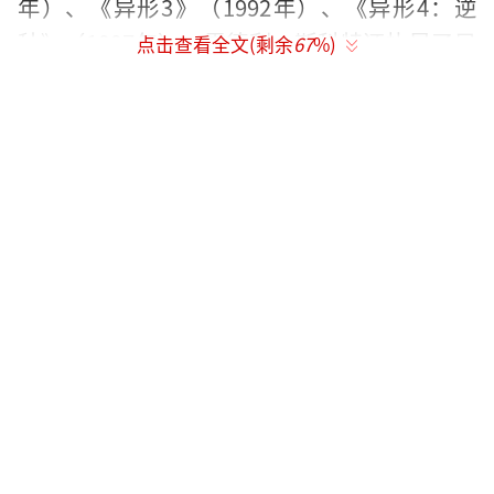
年）、《异形3》（1992年）、《异形4：逆
种》（1997年），雷德利·斯科特还执导了异
点击查看全文(剩余
67
%)
形的前传系列《普罗米修斯》（2012年）和
《异形：契约》（2017年）。
除电影外，该系列还附带推出了不少相关
的电子游戏和小说。
讲述2122年一艘韦兰-尤坦尼集团底下的星
际采矿飞船“诺斯托罗莫号”在航行途中因收
到“LV-426”行星上传来的不明消息，几名船
员前往勘查，一名船员肯恩发现了废弃外星飞
船内部的异形卵，随即被一只“抱脸体异
形”抱住头部不放。之后虽然该抱脸体自动死
亡，但在餐桌上一只幼年异形自肯恩体内破肚