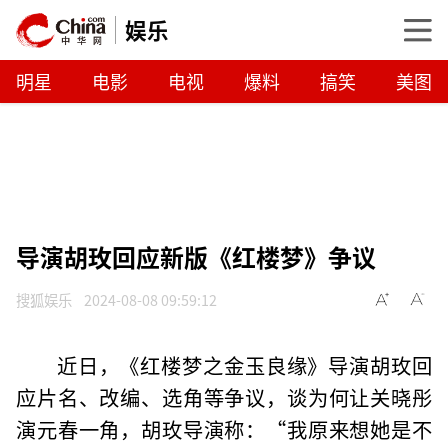
娱乐
明星
电影
电视
爆料
搞笑
美图
导演胡玫回应新版《红楼梦》争议
搜狐娱乐
2024-08-08 09:59:12
近日，《红楼梦之金玉良缘》导演胡玫回
应片名、改编、选角等争议，谈为何让关晓彤
演元春一角，胡玫导演称：“我原来想她是不