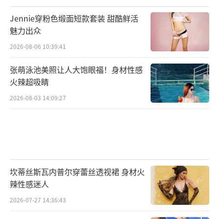
Jennie穿粉色缎面短款套装 甜酷鲜活
魅力出众
2026-08-06 10:39:41
张萌泳池美照让人大饱眼福！身材性感
火辣超吸睛
2026-08-03 14:09:27
坎蒂丝斯瓦内普尔穿蕾丝透视裙 身材火
辣性感迷人
2026-07-27 14:36:43