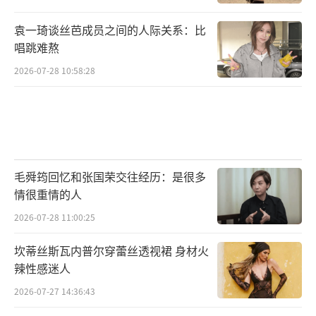
袁一琦谈丝芭成员之间的人际关系：比
唱跳难熬
2026-07-28 10:58:28
毛舜筠回忆和张国荣交往经历：是很多
情很重情的人
2026-07-28 11:00:25
坎蒂丝斯瓦内普尔穿蕾丝透视裙 身材火
辣性感迷人
2026-07-27 14:36:43