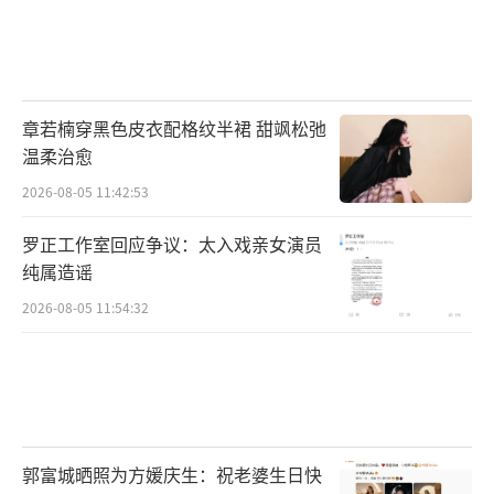
章若楠穿黑色皮衣配格纹半裙 甜飒松弛
温柔治愈
2026-08-05 11:42:53
罗正工作室回应争议：太入戏亲女演员
纯属造谣
2026-08-05 11:54:32
郭富城晒照为方媛庆生：祝老婆生日快