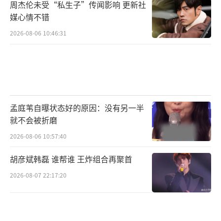
周杰伦未受“私生子”传闻影响 更新社
媒心情不错
2026-08-06 10:46:31
孟庭苇自曝状态好的原因：没有另一半
就不会被折磨
2026-08-06 10:57:40
胡彦斌韩磊 谁帮谁 王炸组合再聚首
2026-08-07 22:17:20