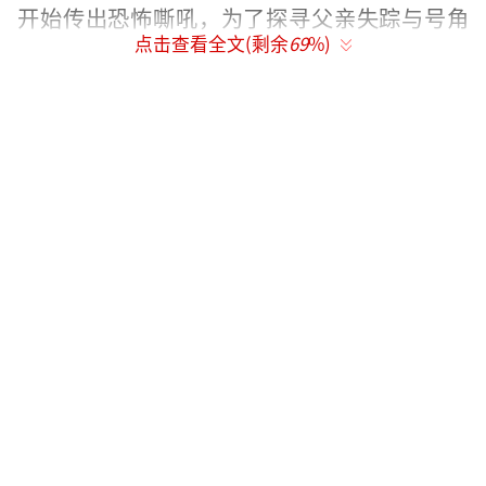
开始传出恐怖嘶吼，为了探寻父亲失踪与号角
点击查看全文(剩余
69
%)
堡谜团，赫拉踏上了一段艰辛的旅程。这支片
段可以让观众先睹为快《指环王：洛汗之战》
的精彩，它不仅充满悬念，也穿插着激烈的动
作场景，而半兽人现身和“魔多与戒指”的提
及，更是能瞬间勾起观众们对《指环王》三部
曲的美好回忆。
《指环王：洛汗之战》导演神山健治表示
自己非常喜欢托尔金的原著小说，但产生更多
影响的是彼德·杰克逊执导的《指环王》三部
曲，每部电影他都会在首映当天去看。导演还
表示自己在接手《指环王：洛汗之战》时，目
标就是重新找回第一次爱上这个世界的感觉，