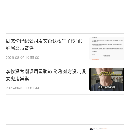
周杰伦经纪公司发文否认私生子传闻：
纯属恶意造谣
2026-08-06 10:55:00
李修贤为嘲讽周星驰道歉 称对方没儿没
女鬼鬼祟祟
2026-08-05 12:01:44