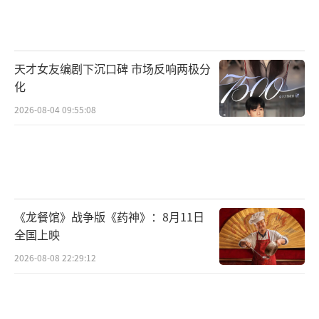
主伍尔夫为父复仇，发起猛烈攻势时，海尔姆
和他的子民被迫退守到古老的号角堡要塞。身
处绝境之中，海尔姆的女儿赫拉奋力崛起，她
天才女友编剧下沉口碑 市场反响两极分
左手持盾右手持剑，开始带领洛汗王国子民反
化
抗这个意图毁灭他们的致命敌人。影片改编自
2026-08-04 09:55:08
史诗经典作品《指环王》，由真人电影导演彼
德·杰克逊担任监制，奥斯卡获奖制片人菲利
帕·鲍恩斯倾力打造，在导演神山健治的执导
下，一段磅礴大气、波澜壮阔的史诗传奇再度
《龙餐馆》战争版《药神》：8月11日
谱写出新的篇章！
全国上映
《指环王：洛汗之战》由华纳兄弟影片公
2026-08-08 22:29:12
司出品，影片将于12月14日全国上映，岁末压
轴巨制荣耀登场，邀你重返中土世界。
（责任编