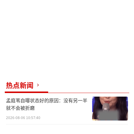
回到那种作为粉丝、陪伴这个系列走过漫长岁
月的心境。而在制作动画的过程中，神山健治
认为动漫是表现奇幻和科幻等类型的绝佳媒
介，当进入动画的世界时，制作者与观众之间
会存在一种默契，这种默契是通过绘画和想象
创造出来的。还有一个挑战是要与《指环王》
三部曲的内容保持一致。所以，在讲述这个奇
幻故事时，必须保持一定的现实感。为了做到
这一点，必须注意每个镜头的拍摄角度、使用
热点新闻
的镜头类型，以及曝光程度、灯光和运镜等，
还需要以不同于平面绘画的方式来进行照明设
孟庭苇自曝状态好的原因：没有另一半
计。
就不会被折磨
2026-08-06 10:57:40
《指环王：洛汗之战》讲述了洛汗国
王“锤手”海尔姆家族的命运。当黑蛮地人领