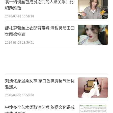
袁一琦谈丝芭成员之间的人际关系：比
唱跳难熬
2026-07-28 10:58:28
娜扎穿蕾丝上衣配背带裤 清甜灵动田园
氛围感拉满
2026-08-03 13:56:51
刘涛化身温柔女神 穿白色抹胸裙气质优
雅迷人
2026-07-30 13:53:30
中传多个艺术类取消艺考 依据文化课成