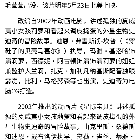
毛茸茸出没，该片明年5月23日北美上映。
改编自2002年动画电影，讲述孤独的夏威
夷小女孩莉萝和看起来调皮捣蛋的外星生物史
迪奇的冒险故事。迪恩·弗雷斯彻-坎普（《穿
鞋子的贝壳马塞尔》）执导，玛雅·基洛哈饰
演莉萝，西德妮·阿古顿饰演饰演莉萝的姐姐
兼监护人兰莉，扎克·加利凡纳基斯配音独眼
霹雳，比利·马格努森等也出演，史迪奇为电
脑CG打造。
2002年推出的动画片《星际宝贝》讲述孤
独的夏威夷小女孩莉萝和看起来调皮捣蛋的外
星生物史迪奇的冒险故事，由克里斯·桑德斯
和迪恩·戴布洛伊执导，黛薇·雀丝、蒂雅·