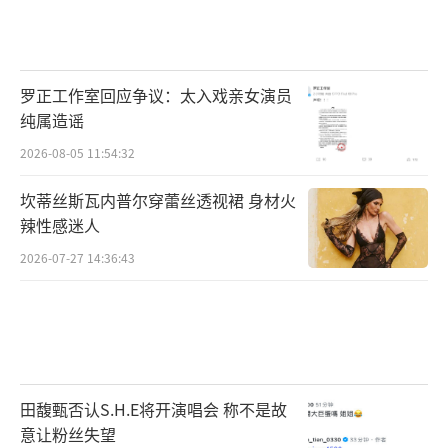
罗正工作室回应争议：太入戏亲女演员
纯属造谣
2026-08-05 11:54:32
坎蒂丝斯瓦内普尔穿蕾丝透视裙 身材火
辣性感迷人
2026-07-27 14:36:43
田馥甄否认S.H.E将开演唱会 称不是故
意让粉丝失望