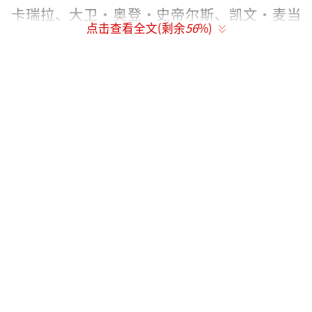
卡瑞拉、大卫·奥登·史帝尔斯、凯文·麦当
点击查看全文(剩余
56
%)
劳、李截、文·雷姆斯等配音。
《星际宝贝》是三部在佛罗里达州奥兰多
的迪士尼制片厂生产的电影中的第二部，另外
两部则是《花木兰》和《熊的传说》，主要剧
情描述一个夏威夷小女孩莉萝和一只外太空生
物史迪奇的故事。该电影的构思出自桑德斯于1
980年代设计的角色“史迪奇”，因此《星际宝
贝》电影的美术设计和风格也几乎是基于他自
己的个人艺术风格而发展。
该片上映后受到广泛好评，评论家称赞电
影的喜剧元素、人物魅力和独创性的故事。预
算仅为8000万美元，并通过其古怪的营销活动