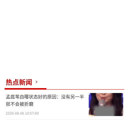
进行宣传后，在全球取得了超过2.73亿美元的
票房，并在2002年被提名入选奥斯卡的最佳动
画片奖。《星际宝贝》在评论和商业上的成
功，使其成为迪士尼动画在经历迪士尼文艺复
兴衰退期后再度获得巨大成功的系列，最终使
得之后延伸出了许多的衍生作品，包括三部录
像带首映续集《星际宝贝史迪奇》、《星际宝
贝2》和《星际宝贝：终极任务》。以及电视连
续剧《星际宝贝：电视系列》、衍生剧《星际
热点新闻
宝贝：神奇大冒险》和《安玲与史迪奇》。
（责
孟庭苇自曝状态好的原因：没有另一半
任编辑：0935）
就不会被折磨
2026-08-06 10:57:40