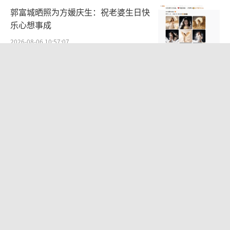
郭富城晒照为方媛庆生：祝老婆生日快
乐心想事成
2026-08-06 10:57:07
女演员朱锐自称破产失业 昔日黄金女配
今何在
2026-08-09 22:31:13
《八仙！》被打成“满遗片”？一
场“网络猎巫”的狂欢！ 文化自信还是
焦虑？
2026-07-20 13:29:10