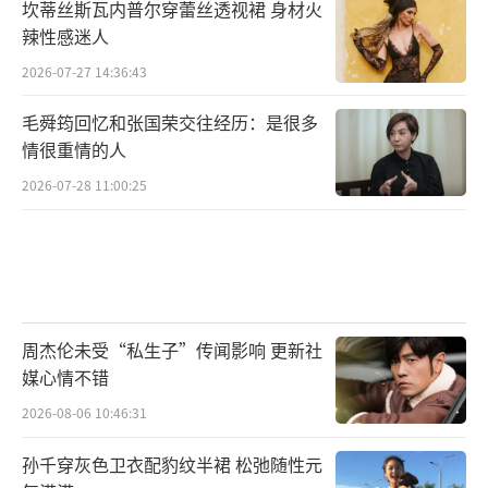
坎蒂丝斯瓦内普尔穿蕾丝透视裙 身材火
辣性感迷人
2026-07-27 14:36:43
毛舜筠回忆和张国荣交往经历：是很多
情很重情的人
2026-07-28 11:00:25
周杰伦未受“私生子”传闻影响 更新社
媒心情不错
2026-08-06 10:46:31
孙千穿灰色卫衣配豹纹半裙 松弛随性元