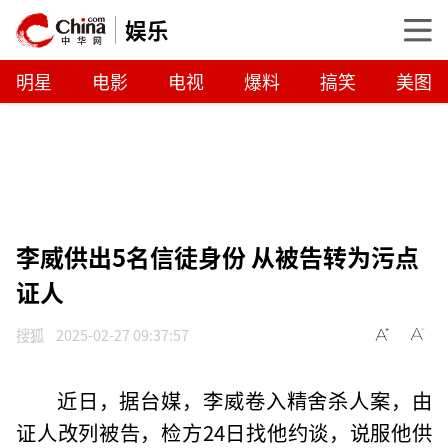
娱乐
明星
电影
电视
爆料
搞笑
美图
李威供出5名信徒身份 从被告转为污点
证人
搜狐
2025-02-27 09:37:57
近日，据台媒，李威卷入精舍杀人案，由
证人改列被告，检方24日找他约谈，说服他供