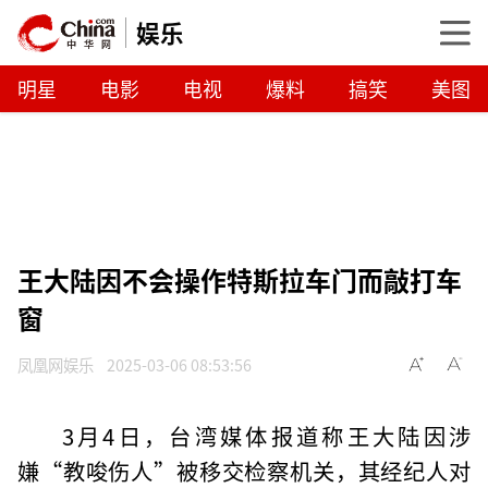
娱乐
明星
电影
电视
爆料
搞笑
美图
王大陆因不会操作特斯拉车门而敲打车
窗
凤凰网娱乐
2025-03-06 08:53:56
3月4日，台湾媒体报道称王大陆因涉
嫌“教唆伤人”被移交检察机关，其经纪人对