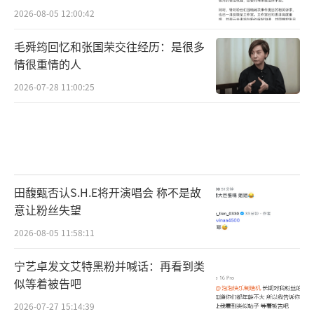
2026-08-05 12:00:42
毛舜筠回忆和张国荣交往经历：是很多
情很重情的人
2026-07-28 11:00:25
田馥甄否认S.H.E将开演唱会 称不是故
意让粉丝失望
2026-08-05 11:58:11
宁艺卓发文艾特黑粉并喊话：再看到类
似等着被告吧
2026-07-27 15:14:39