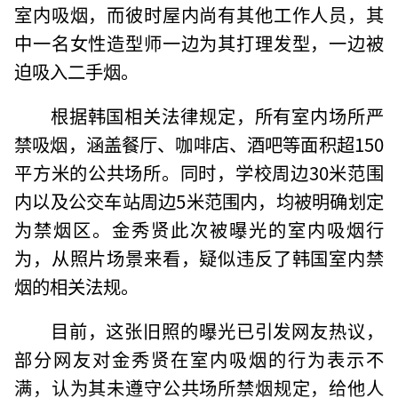
室内吸烟，而彼时屋内尚有其他工作人员，其
中一名女性造型师一边为其打理发型，一边被
迫吸入二手烟。
根据韩国相关法律规定，所有室内场所严
禁吸烟，涵盖餐厅、咖啡店、酒吧等面积超150
平方米的公共场所。同时，学校周边30米范围
内以及公交车站周边5米范围内，均被明确划定
为禁烟区。金秀贤此次被曝光的室内吸烟行
为，从照片场景来看，疑似违反了韩国室内禁
烟的相关法规。
目前，这张旧照的曝光已引发网友热议，
部分网友对金秀贤在室内吸烟的行为表示不
满，认为其未遵守公共场所禁烟规定，给他人