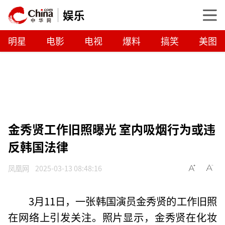
娱乐
明星
电影
电视
爆料
搞笑
美图
金秀贤工作旧照曝光 室内吸烟行为或违
反韩国法律
凤凰网
2025-03-13 08:48:16
3月11日，一张韩国演员金秀贤的工作旧照
在网络上引发关注。照片显示，金秀贤在化妆