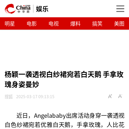
娱乐
明星
电影
电视
爆料
搞笑
美图
杨颖一袭透视白纱裙宛若白天鹅 手拿玫
瑰身姿曼妙
搜狐
2025-03-17 09:13:15
近日，Angelababy出席活动身穿一袭透视
白色纱裙宛若优雅白天鹅，手拿玫瑰，人比花