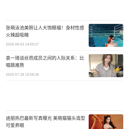
张萌泳池美照让人大饱眼福！身材性感
火辣超吸睛
2026-08-03 14:09:27
袁一琦谈丝芭成员之间的人际关系：比
唱跳难熬
2026-07-28 10:58:28
迪丽热巴最新写真曝光 美萌猫猫头造型
可爱养眼