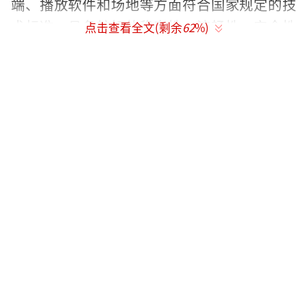
端、播放软件和场地等方面符合国家规定的技
术标准，具备较好的稳定性、流畅性、安全性
点击查看全文(剩余
62
%)
和兼容性。
《通知》聚焦于促进和扶持内容和技术都
处于较好水平、能够达到“电影”标准的优秀
虚拟现实内容作品。目的是做大增量，不涉及
文旅景区、文博场馆内或商业综合体内展陈的
虚拟现实“沉浸体验展”等现有的各种业态，
仅针对想要作为“电影”、在电影院等固定放
映场所公开放映的虚拟现实内容产品。
支持开拓利用电影院内空间或其他符合国
家相关安全标准的永久性建筑放映虚拟现实电
影。在电影院内空间放映虚拟现实电影的，电