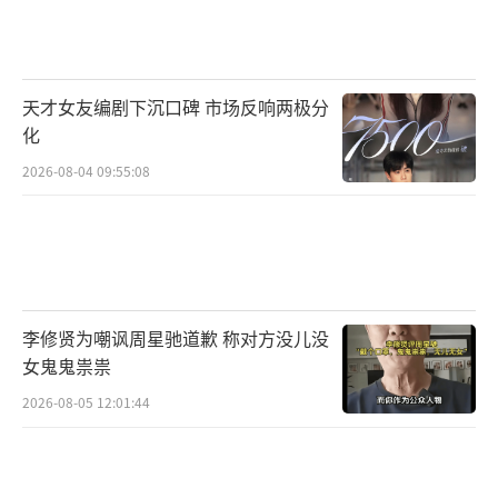
宣传发行、结算分账、传输监管等方面尝试融
合创新。
虚拟现实电影的进口按照《电影管理条
天才女友编剧下沉口碑 市场反响两极分
化
例》相关规定执行。
（责任编辑：0935）
2026-08-04 09:55:08
李修贤为嘲讽周星驰道歉 称对方没儿没
女鬼鬼祟祟
2026-08-05 12:01:44