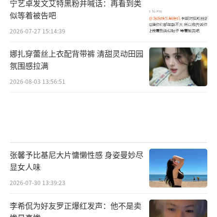
宁艺卓发文艾特黑粉并喊话：再看到类
似等着被告吧
2026-07-27 15:14:39
娜扎穿蕾丝上衣配背带裤 清甜灵动田园
氛围感拉满
2026-08-03 13:56:51
张馨予比基尼大片慵懒性感 身姿曼妙尽
显女人味
2026-07-30 13:39:23
李希侃为好友罗正爆红发声：他不是卖