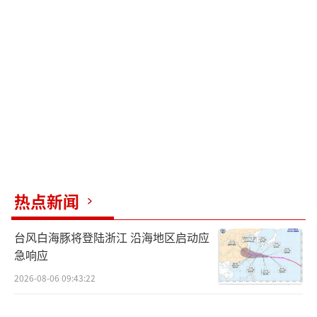
影放映单位可以向批准其设立的电影主管部门
办理备案。在其他建筑内放映虚拟现实电影
的，可以按照相关规定申请《电影放映经营许
可证》。已持有或申请《电影放映经营许可
证》的放映场所应当接入全国电影票务综合信
息管理系统。
另一方面，拥有《电影放映经营许可证》
的虚拟现实电影放映场所，将有资格申请和享
热点新闻
受电影主管部门相关奖励或扶持政策。
鼓励各电影有关单位和社会力量积极探索
台风白海豚将登陆浙江 沿海地区启动应
急响应
虚拟现实电影技术研发、创作生产和发行放映
等领域。支持虚拟现实电影产业链企业持续提
2026-08-06 09:43:22
升技术水平和创作能力，倡导在虚拟现实电影