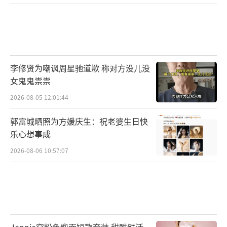
李修贤为嘲讽周星驰道歉 称对方没儿没
女鬼鬼祟祟
2026-08-05 12:01:44
郭富城晒照为方媛庆生：祝老婆生日快
乐心想事成
2026-08-06 10:57:07
Jennie穿粉色缎面短款套装 甜酷鲜活